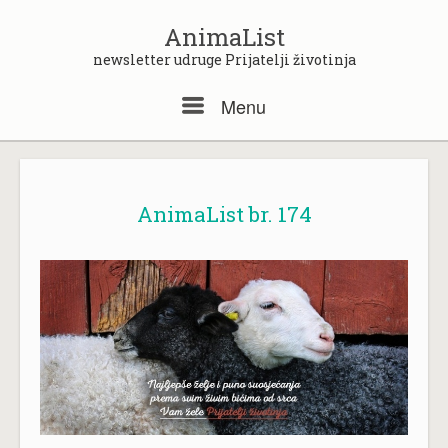
Skip
to
AnimaList
content
newsletter udruge Prijatelji životinja
Menu
Menu
AnimaList br. 174