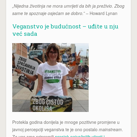
„Nijedna životinja ne mora umrijeti da bih ja preživio. Zbog
same te spoznaje osjećam se dobro.”
– Howard Lynan
Veganstvo je budućnost – uđite u nju
već sada
Protekla godina donijela je mnoge pozitivne promjene u
javnoj percepciji veganstva te je ono postalo
mainstream
.
Za vas smo pripremili
presjek najvažnijih vijesti i