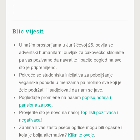
x
x
Blic vijesti
U našim prostorijama u Jurišićevoj 25, odvija se
adventski humanitarni buvljak za čakovečko sklonište
pa vas pozivamo da navratite i bacite pogled na sve
što je pripremljeno.
Pokreće se studentska inicijativa za poboljšanje
veganske ponude u menzama pa molimo sve koji je
žele podržati ili sudjelovati da nam se jave.
Pogledajte promjene na našem
popisu hotela i
pansiona za pse
.
Provjerite što je novo na našoj
Top listi pozitivaca i
negativaca!
Zanima li vas zašto pseće ogrlice mogu biti opasne i
koja je bolja alternativa?
Kliknite ovdje
.