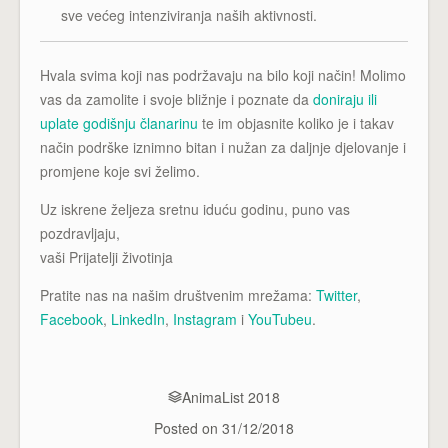
sve većeg intenziviranja naših aktivnosti.
Hvala svima koji nas podržavaju na bilo koji način! Molimo
vas da zamolite i svoje bližnje i poznate da
doniraju ili
uplate godišnju članarinu
te im objasnite koliko je i takav
način podrške iznimno bitan i nužan za daljnje djelovanje i
promjene koje svi želimo.
Uz iskrene željeza sretnu iduću godinu, puno vas
pozdravljaju,
vaši Prijatelji životinja
Pratite nas na našim društvenim mrežama:
Twitter
,
Facebook
,
LinkedIn
,
Instagram
i
YouTubeu
.
AnimaList 2018
Posted on
31/12/2018