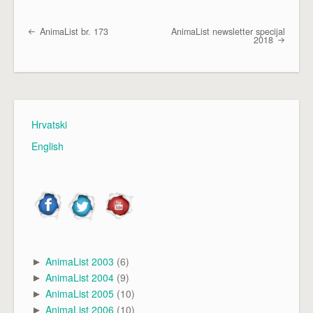
AnimaList br. 173
AnimaList newsletter specijal
Post navigation
2018
Hrvatski
English
AnimaList 2003
(6)
►
AnimaList 2004
(9)
►
AnimaList 2005
(10)
►
AnimaList 2006
(10)
►