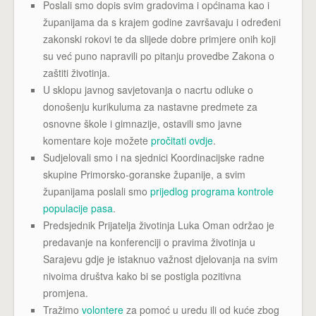
Poslali smo dopis svim gradovima i općinama kao i
županijama da s krajem godine završavaju i određeni
zakonski rokovi te da slijede dobre primjere onih koji
su već puno napravili po pitanju provedbe Zakona o
zaštiti životinja.
U sklopu javnog savjetovanja o nacrtu odluke o
donošenju kurikuluma za nastavne predmete za
osnovne škole i gimnazije, ostavili smo javne
komentare koje možete
pročitati ovdje
.
Sudjelovali smo i na sjednici Koordinacijske radne
skupine Primorsko-goranske županije, a svim
županijama poslali smo
prijedlog programa kontrole
populacije pasa
.
Predsjednik Prijatelja životinja Luka Oman održao je
predavanje na konferenciji o pravima životinja u
Sarajevu gdje je istaknuo važnost djelovanja na svim
nivoima društva kako bi se postigla pozitivna
promjena.
Tražimo
volontere
za pomoć u uredu ili od kuće zbog