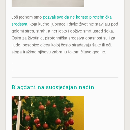
Još jednom smo
pozvali sve da ne koriste pirotehnička
sredstva
, koja kućne ljubimce i divlje životinje stavljaju pod
golemi stres, strah, a nerijetko i dožive smrt usred šoka.
Osim za životinje, pirotehnička sredstva opasnost su i za
ljude, posebice djecu kojoj često stradavaju šake ili oči,
stoga tražimo njihovu zabranu tokom čitave godine.
x
x
Blagdani na suosjećajan način