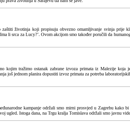
nju prava životinja u Sarajevu da nam se jave.
štiti životinja koji propisuju obvezno omamljivanje svinja prije kl
ma li srca za Lucy?’. Ovom akcijom smo također poručili da humanog kla
o kojim tražimo ostanak zabrane izvoza primata iz Malezije koja j
anja još jednom planira dopustiti izvoz primata za potreba laboratorijsk
đunarodne kampanje održali smo mirni prosvjed u Zagrebu kako bi u
 svoj ugled. Istoga dana, na Trgu kralja Tomislava održali smo javnu vid