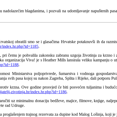
u nadolazećim blagdanima, i pozvali na udomljavanje napuštenih pasa i
atskoj obratili smo se i glasačima Hrvatske potaknuvši ih da razmisle
hr/index.hr.php?id=1185
.
u, pri čemu je pohvalila zakonsku zabranu uzgoja životinja za krzno i
organizacija Viva! je s Heather Mills lansirala veliku kampanju o utj
.php?id=1188
.
 i tromost Ministarstva poljoprivrede, šumarstva i vodnoga gospoda
a svih pasa kojoj su nakon Zagreba, Splita i Rijeke, dali potporu Pul
protiv krzna. Ove godine prosvjed će biti posvećen tuljanima i budućo
atelji-zivotinja.hr/index.hr.php?id=1186
.
učiti uz minimalnu donaciju bedževe, majice, filmove, knjige, naljepnic
ete rad Udruge.
 za proglašenjem trajnog rezervata za dupine kod Malog Lošinja, koji j