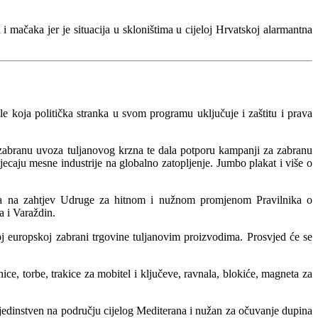
 mačaka jer je situacija u skloništima u cijeloj Hrvatskoj alarmantna
 koja politička stranka u svom programu uključuje i zaštitu i prava
 zabranu uvoza tuljanovog krzna te dala potporu kampanji za zabranu
ecaju mesne industrije na globalno zatopljenje. Jumbo plakat i više o
rstva na zahtjev Udruge za hitnom i nužnom promjenom Pravilnika o
a i Varaždin.
j europskoj zabrani trgovine tuljanovim proizvodima. Prosvjed će se
e, torbe, trakice za mobitel i ključeve, ravnala, blokiće, magneta za
e jedinstven na području cijelog Mediterana i nužan za očuvanje dupina