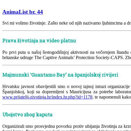
AnimaList br. 44
Svi mi volimo životinje. Zašto neke od njih nazivamo ljubimcima a dr
Prava životinja na video platnu
Po prvi puta u našoj šestogodišnjoj aktivnosti na večernjem štandu 
britanske udruge The Captive Animals’ Protection Society-CAPS. Zbog
Majmunski ‘Guantamo Bay’ na španjolskoj rivijeri
Hrvatsku javnost obavijestili smo o novoj tajnoj istrazi organizac
Španjolskoj, koji su dopremljeni s Mauricijusa za potrebe laborato
www.prijatelji-zivotinja.hr/index.hr.php?id=1178
. te napomenuli kak
Ubojstvo zbog kaputa
Organizirali smo prosvjednu povorku protiv ubijanja životinja za krz