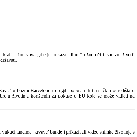
kralja Tomislava gdje je prikazan film ‘Tužne oči i isprazni životi’
državati.
ja’ u blizini Barcelone i drugih popularnih turističkih odredišta u
o broju životinja korištenih za pokuse u EU koje se može vidjeti na
 vukući lancima ‘krvave’ bunde i prikazivali video snimke životinja s