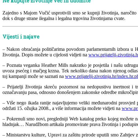
Ne kupujte životinje već ih udomite
Zajedno s Majom Vučić usprotivili smo se kupnji životinja, naročito 
dok s druge strane ilegalna i legalna trgovina životinjama cvate.
Vijesti i najave
– Nakon obraćanja političarima povodom parlamentarnih izbora u Hrv
životinja. Dopis možete u cijelosti vidjeti na
www.prijatelji-zivotinja.
– Poznata veganka Heather Mills nakratko je posjetila i našu udrug
uvoza psećeg i mačjeg krzna. Tek nekoliko dana nakon njenog odlaska 
toj kampanji može se saznati na
www.prijatelji-zivotinja.hr/index.hr
– Prijatelji životinja skreću pozornost na nedopustivu inertnost
označavanju pasa, odnosno donošenjem zakonske odredbe mikročipiranj
– Više nego ikada ranije najavljujemo veliki međunarodni prosvjed 
održati 15. ožujka 2008., a više informacija možete vidjeti na
www.prij
– Pokrenuli smo novi, pregledniji Web katalog preko kojeg možete nar
hladnjak… Narudžbom artikala promovirate prava životinja i podupir
– Ministarstvu kulture, Upravi za zaštitu prirode uputili smo Zahtjev