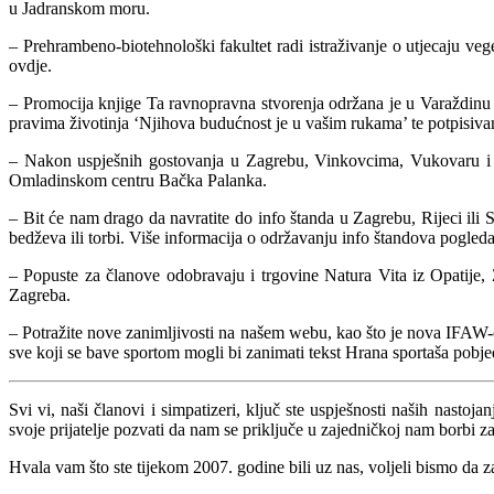
u Jadranskom moru.
– Prehrambeno-biotehnološki fakultet radi istraživanje o utjecaju veg
ovdje.
– Promocija knjige Ta ravnopravna stvorenja održana je u Varaždinu 
pravima životinja ‘Njihova budućnost je u vašim rukama’ te potpisiva
– Nakon uspješnih gostovanja u Zagrebu, Vinkovcima, Vukovaru i Žup
Omladinskom centru Bačka Palanka.
– Bit će nam drago da navratite do info štanda u Zagrebu, Rijeci ili S
bedževa ili torbi. Više informacija o održavanju info štandova pogleda
– Popuste za članove odobravaju i trgovine Natura Vita iz Opatije, 
Zagreba.
– Potražite nove zanimljivosti na našem webu, kao što je nova IFAW-ova
sve koji se bave sportom mogli bi zanimati tekst Hrana sportaša pobjed
Svi vi, naši članovi i simpatizeri, ključ ste uspješnosti naših nast
svoje prijatelje pozvati da nam se priključe u zajedničkoj nam borbi za
Hvala vam što ste tijekom 2007. godine bili uz nas, voljeli bismo da z