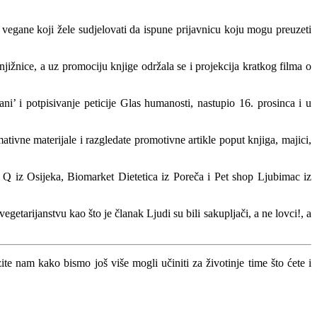
i vegane koji žele sudjelovati da ispune prijavnicu koju mogu preuzeti
žnice, a uz promociju knjige održala se i projekcija kratkog filma o
’ i potpisivanje peticije Glas humanosti, nastupio 16. prosinca i u
ativne materijale i razgledate promotivne artikle poput knjiga, majici,
o Q iz Osijeka, Biomarket Dietetica iz Poreča i Pet shop Ljubimac iz
etarijanstvu kao što je članak Ljudi su bili sakupljači, a ne lovci!, a
te nam kako bismo još više mogli učiniti za životinje time što ćete i