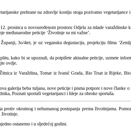
etarijanske prehrane na zdravlje kostiju stoga pozivamo vegetarijance 
12. prosinca u novouređenom prostoru Odjela za mlade varaždinske knji
nje međunarodne peticije ‘Životinje su mi važne’.
anji, 3o/4tet, je uz vegansku degustaciju, projekciju filma ‘Zemljani
plitu, kako bi se upoznali, da potpišete aktualne peticije, uzmete inform
jte ovdje.
Žitnica iz Varaždina, Tomar iz Ivanić Grada, Bio Trsat iz Rijeke, Bi
 galerija beba tuljana, nove peticije i pisma potpore i nove članke o veg
nika, Poznati sportaši vegetarijanci i Ideje za obroke sportaša.
ojanja protiv okrutnog i nehumanog postupanja prema životinjama. Pomozi
 životinje.
ajedno ostanemo i u sljedećoj godini.