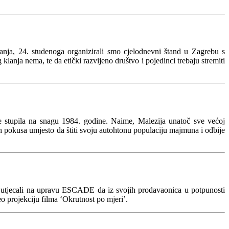
anja, 24. studenoga organizirali smo cjelodnevni štand u Zagrebu s
nja nema, te da etički razvijeno društvo i pojedinci trebaju stremiti
e stupila na snagu 1984. godine. Naime, Malezija unatoč sve većoj
ih pokusa umjesto da štiti svoju autohtonu populaciju majmuna i odbije
tjecali na upravu ESCADE da iz svojih prodavaonica u potpunosti
eo projekciju filma ‘Okrutnost po mjeri’.