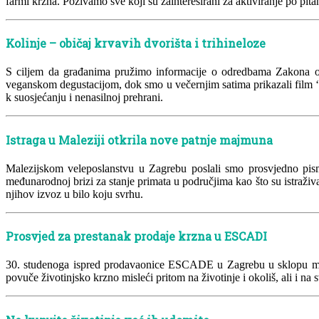
farmi krzna. Pozivamo sve koji su zainteresirani za aktiviranje po pita
Kolinje – običaj krvavih dvorišta i trihineloze
S ciljem da građanima pružimo informacije o odredbama Zakona o za
veganskom degustacijom, dok smo u večernjim satima prikazali film ‘I
k suosjećanju i nenasilnoj prehrani.
Istraga u Maleziji otkrila nove patnje majmuna
Malezijskom veleposlanstvu u Zagrebu poslali smo prosvjedno pism
međunarodnoj brizi za stanje primata u područjima kao što su istraživ
njihov izvoz u bilo koju svrhu.
Prosvjed za prestanak prodaje krzna u ESCADI
30. studenoga ispred prodavaonice ESCADE u Zagrebu u sklopu me
povuče životinjsko krzno misleći pritom na životinje i okoliš, ali i na