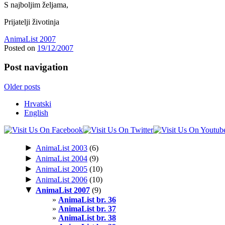
S najboljim željama,
Prijatelji životinja
AnimaList 2007
Posted on
19/12/2007
Post navigation
Older posts
Hrvatski
English
►
AnimaList 2003
(6)
►
AnimaList 2004
(9)
►
AnimaList 2005
(10)
►
AnimaList 2006
(10)
▼
AnimaList 2007
(9)
AnimaList br. 36
AnimaList br. 37
AnimaList br. 38