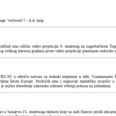
uge ‘večerom’? – k.d. lang
održali smo uličnu video projekciju 9. studenog na zagrebačkom Trgu 
 velikog interesa građana javne video projekcije planiramo redovito o
ije BUAV o otkriću zatvora za makaki majmune u stilu ‘Guantanamo Bay
rijima širom Europe. Predočili smo i najnovije statističko izvješće 
o je nužno donošenje zakonske zabrane vršenja pokusa na primatima.
no u Sarajevu 15. studenoga tijekom koje su naši članovi prošli ulicama