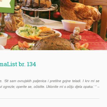
aList br. 134
 ‘Sit sam ovnujskih paljenica i pretilne gojne teladi. I krv mi se
ogrezle; operite se, očistite. Uklonite mi s očiju djela opaka.’ ”
–