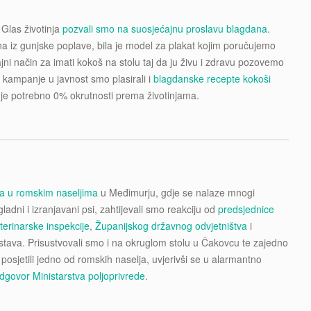
Glas životinja
pozvali smo na suosjećajnu proslavu blagdana
.
 iz gunjske poplave, bila je model za plakat kojim poručujemo
ajni način za imati kokoš na stolu taj da ju živu i zdravu pozovemo
 kampanje u javnost smo plasirali i
blagdanske recepte kokoši
u je potrebno 0% okrutnosti prema životinjama.
ja u romskim naseljima
u Međimurju, gdje se nalaze mnogi
gladni i izranjavani psi, zahtijevali smo reakciju od
predsjednice
terinarske inspekcije
,
Županijskog državnog odvjetništva
i
rstava. Prisustvovali smo i na okruglom stolu u Čakovcu te zajedno
osjetili jedno od romskih naselja, uvjerivši se u alarmantno
dgovor Ministarstva poljoprivrede
.