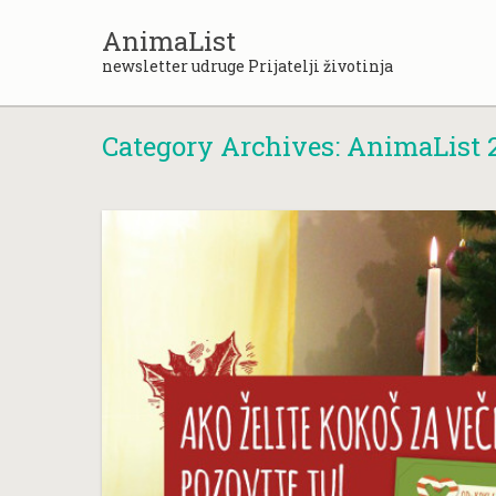
Skip
to
AnimaList
content
newsletter udruge Prijatelji životinja
Category Archives:
AnimaList 