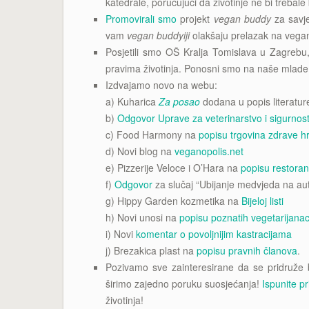
katedrale, poručujući da životinje ne bi trebale 
Promovirali smo
projekt
vegan buddy
za savje
vam
vegan buddyiji
olakšaju prelazak na vega
Posjetili smo OŠ Kralja Tomislava u Zagrebu
pravima životinja. Ponosni smo na naše mlade 
Izdvajamo novo na webu:
a) Kuharica
Za posao
dodana u popis literatur
b)
Odgovor Uprave za veterinarstvo i sigurno
c) Food Harmony na
popisu trgovina zdrave h
d) Novi blog na
veganopolis.net
e) Pizzerije Veloce i O’Hara na
popisu restora
f)
Odgovor
za slučaj “Ubijanje medvjeda na aut
g) Hippy Garden kozmetika na
Bijeloj listi
h) Novi unosi na
popisu poznatih vegetarijanac
i) Novi
komentar o povoljnijim kastracijama
j) Brezakica plast na
popisu pravnih članova
.
Pozivamo sve zainteresirane da se pridruže bla
širimo zajedno poruku suosjećanja!
Ispunite pr
životinja!