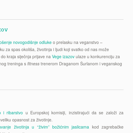
zov
ošenje novogodišnje odluke
o prelasku na veganstvo –
u za spas okoliša, životinja i ljudi koji svatko od nas može
e do kraja siječnja prijave na
Vege izazov
ulaze u konkurenciju za
lnog treninga s
fitness
trenerom Draganom Šurlanom i veganskog
 i ribarstvo
u Europskoj komisiji, inzistirajući da se založi za
 veliku opasnost za životinje.
tavanje životinja u “živim” božićnim jaslicama
kod zagrebačke