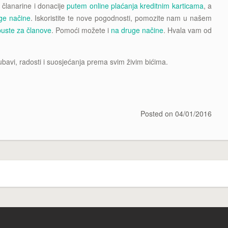
članarine i donacije
putem online plaćanja kreditnim karticama
, a
ge načine
. Iskoristite te nove pogodnosti, pomozite nam u našem
puste za članove
. Pomoći možete i
na druge načine
. Hvala vam od
ubavi, radosti i suosjećanja prema svim živim bićima.
Posted on
04/01/2016