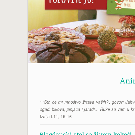
Anim
” ‘Što će mi mnoštvo žrtava vaših?’, govori Jahve.
ogadi bikova, janjaca i jaradi… Ruke su vam u krvi 
Izaija I:11, 15-16
Blagdanski stol sa živom kokoši