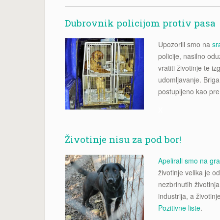
Dubrovnik policijom protiv pasa
Upozorili smo na
sr
policije, nasilno od
vratiti životinje te i
udomljavanje. Briga
postupljeno kao pr
X
Životinje nisu za pod bor!
Apelirali smo na gr
životinje velika je
nezbrinutih životinj
industrija, a životi
Pozitivne liste
.