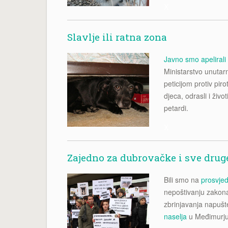
X
Slavlje ili ratna zona
Javno smo apelirali
Ministarstvo unutarn
peticijom protiv pir
djeca, odrasli i živo
petardi.
X
Zajedno za dubrovačke i sve drug
Bili smo na
prosvjed
nepoštivanju zakona
zbrinjavanja napušte
naselja
u Međimurju