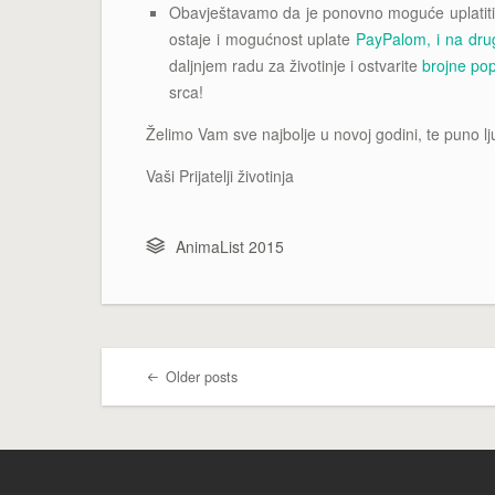
Obavještavamo da je ponovno moguće uplatiti 
ostaje i mogućnost uplate
PayPalom, i na dru
daljnjem radu za životinje i ostvarite
brojne po
srca!
Želimo Vam sve najbolje u novoj godini, te puno lj
Vaši Prijatelji životinja
AnimaList 2015
Older posts
Post navigation