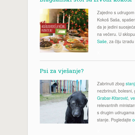
Zajedno s udrugom 
Kokoš Saša, spašena
da je jedini suosjeć
na večeru. U sklopu
Saše
, za čiju izrad
X
Psi za vješanje?
Zabrinuti zbog
stan
nezbrinuti, bolesni, 
Grabar-Kitarović
,
ve
relevantnih minista
s drugim udrugama p
stanje. Pogledajte
o
X