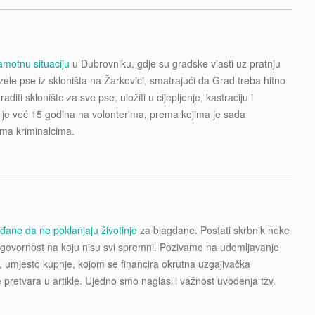
amotnu situaciju
u Dubrovniku, gdje su gradske vlasti uz pratnju
uzele pse iz skloništa na Žarkovici, smatrajući da Grad treba hitno
zgraditi sklonište za sve pse, uložiti u cijepljenje, kastraciju i
 je već 15 godina na volonterima, prema kojima je sada
ema kriminalcima.
ađane da ne poklanjaju životinje
za blagdane. Postati skrbnik neke
 odgovornost na koju nisu svi spremni. Pozivamo na udomljavanje
a, umjesto kupnje, kojom se financira okrutna uzgajivačka
nje pretvara u artikle. Ujedno smo naglasili važnost uvođenja tzv.