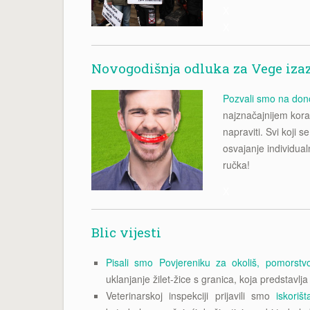
X
X
Novogodišnja odluka za Vege iza
Pozvali smo na don
najznačajnijem korak
napraviti. Svi koji s
osvajanje individua
ručka!
X
Blic vijesti
Pisali smo Povjereniku za okoliš, pomorstvo
uklanjanje žilet-žice s granica, koja predstavlja
Veterinarskoj inspekciji prijavili smo
iskoriš