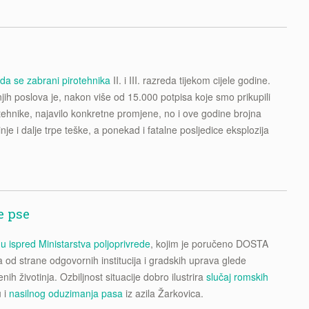
 da se zabrani pirotehnika
II. i III. razreda tijekom cijele godine.
jih poslova je, nakon više od 15.000 potpisa koje smo prikupili
otehnike, najavilo konkretne promjene, no i ove godine brojna
tinje i dalje trpe teške, a ponekad i fatalne posljedice eksplozija
e pse
u ispred Ministarstva poljoprivrede
, kojim je poručeno DOSTA
 od strane odgovornih institucija i gradskih uprava glede
nih životinja. Ozbiljnost situacije dobro ilustrira
slučaj romskih
 i
nasilnog oduzimanja pasa
iz azila Žarkovica.