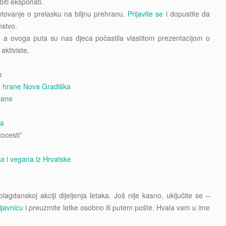
biti eksponati.
tovanje o prelasku na biljnu prehranu.
Prijavite se
i dopustite da
nstvo.
, a ovoga puta su nas djeca počastila vlastitom prezentacijom o
aktiviste.
e
st hrane Nova Gradiška
rane
na
ocesti”
a i vegana iz Hrvatske
gdanskoj akciji dijeljenja letaka. Još nije kasno, uključite se –
ijavnicu
i preuzmite letke osobno ili putem pošte. Hvala vam u ime