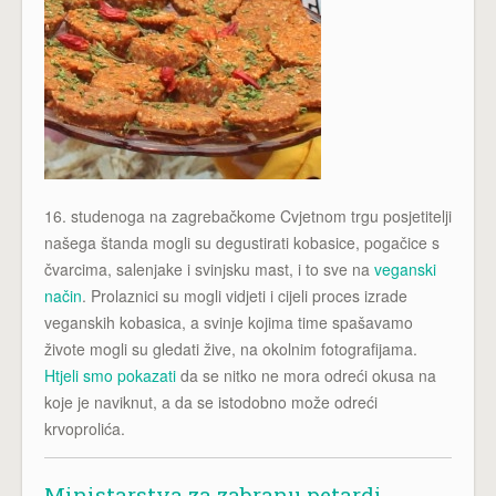
16. studenoga na zagrebačkome Cvjetnom trgu posjetitelji
našega štanda mogli su degustirati kobasice, pogačice s
čvarcima, salenjake i svinjsku mast, i to sve na
veganski
način
. Prolaznici su mogli vidjeti i cijeli proces izrade
veganskih kobasica, a svinje kojima time spašavamo
živote mogli su gledati žive, na okolnim fotografijama.
Htjeli smo pokazati
da se nitko ne mora odreći okusa na
koje je naviknut, a da se istodobno može odreći
krvoprolića.
Ministarstva za zabranu petardi