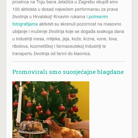
prosinca na Trgu bana Jelačića u Zagrebu okupili smo
100 aktivista u dosad najvećem performansu za prava
životinja u Hrvatskoj! Krvavim rukama i
potresnim
fotografijama
aktivisti su skrenuli pozornost na masovno
ubijanje i mučenje životinja koje se događa svakoga dana
u industriji mesa, mlijeka, jaja, kože, krzna, vune, lova,
ribolova, kozmetičkoj i farmaceutskoj industriji te
transportu životinja od farmi do klaonica.
Promovirali smo suosjećajne blagdane