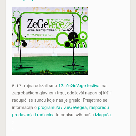
6. i 7. rujna održali smo
12. ZeGeVege festival
na
zagrebačkom glavnom trgu, odoljevši napornoj kiši i
radujući se suncu koje nas je grijalo! Prisjetimo se
informacija o
programu/a> ZeGeVegea, rasporedu
predavanja i radionica
te popisu svih naših
izlagača
.
x
x