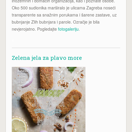
inozemnih i domaćih organizacija, kao i poznate osobe.
Oko 500 sudionika marširalo je ulicama Zagreba noseći
transparente sa snažnim porukama i šarene zastave, uz
bubnjanje Zlih bubnjara i parole. Ozračje je bila
nevjerojatno. Pogledajte
fotogaleriju
.
x
Zelena jela za plavo more