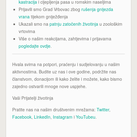
kastracija
i cijepljenja pasa u romskim naseljima
Prijavili smo Grad Vrbovac zbog
rušenja gnijezda
vrana
tijekom gniježđenja
Ukazali smo na
patnju zatočenih životinja
u zoološkim
vrtovima
Više o našim reakcijama, zahtjevima i prijavama
pogledajte ovdje
.
Hvala svima na potpori, praćenju i sudjelovanju u našim
aktivnostima. Budite uz nas i ove godine, podržite nas
članstvom, donacijom ili kako želite i možete, kako bismo
zajedno ostvarili mnoge nove uspjehe.
Vaši Prijatelji životinja
Pratite nas na našim društvenim mrežama:
Twitter
,
Facebook
,
LinkedIn
,
Instagram
i
YouTubeu
.