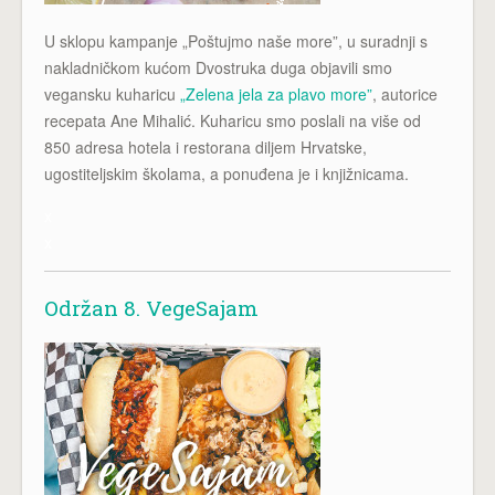
U sklopu kampanje „Poštujmo naše more”, u suradnji s
nakladničkom kućom Dvostruka duga objavili smo
vegansku kuharicu
„Zelena jela za plavo more”
, autorice
recepata Ane Mihalić. Kuharicu smo poslali na više od
850 adresa hotela i restorana diljem Hrvatske,
ugostiteljskim školama, a ponuđena je i knjižnicama.
x
x
Održan 8. VegeSajam