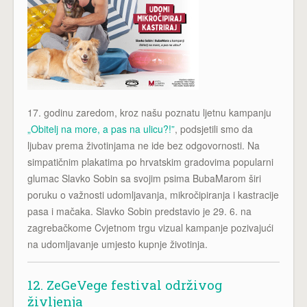
17. godinu zaredom, kroz našu poznatu ljetnu kampanju
„Obitelj na more, a pas na ulicu?!”
, podsjetili smo da
ljubav prema životinjama ne ide bez odgovornosti. Na
simpatičnim plakatima po hrvatskim gradovima popularni
glumac Slavko Sobin sa svojim psima BubaMarom širi
poruku o važnosti udomljavanja, mikročipiranja i kastracije
pasa i mačaka. Slavko Sobin predstavio je 29. 6. na
zagrebačkome Cvjetnom trgu vizual kampanje pozivajući
na udomljavanje umjesto kupnje životinja.
12. ZeGeVege festival održivog
življenja