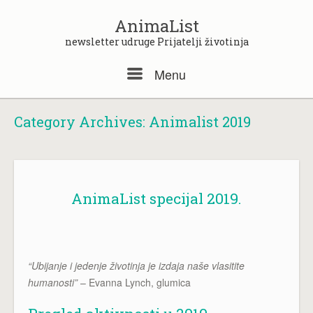
Skip
to
AnimaList
content
newsletter udruge Prijatelji životinja
Menu
Menu
Category Archives:
Animalist 2019
AnimaList specijal 2019.
“Ubijanje i jedenje životinja je izdaja naše vlasitite
humanosti”
– Evanna Lynch, glumica