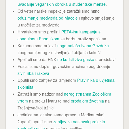
uvađanje veganskih obroka u studentske menze
.
Od veterinarske inspekcije zatražili smo hitno
oduzimanje medvjeda od Macole
i njihovo smještanje
u utočište za medvjede
Hrvatskom smo proširili
PETA-inu kampanju s
Joaquinom Phoenixom
za borbu protiv specizma.
Kazneno smo prijavili
nogometaša Ivana Gazdeka
zbog namjernog zlostavljanja i ubijanja kokoši.
Apelirali smo da HNK
ne koristi žive guske
u predstavi.
Poslali smo dopis trgovačkim lancima zbog držanje
živih riba i rakova
Uputili smo zahtjev za izmjenom
Pravilnika o uvjetima
skloništa.
Zatražili smo nadzor nad
neregistriranim Zoološkim
vrtom
na otoku Hvaru te nad
prodajom životinja
na
Trešnjevačkoj tržnici.
Jedinicama lokalne samouprave u Međimurskoj
županiji uputili smo
zahtjev za nastavak projekta
kastracije pasa
u romskim naseljima.