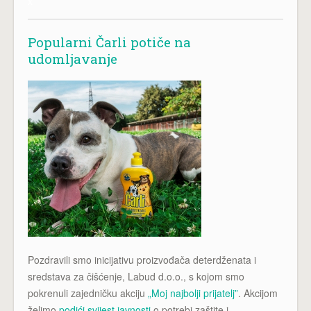
x
Popularni Čarli potiče na
udomljavanje
Pozdravili smo inicijativu proizvođača deterdženata i
sredstava za čišćenje, Labud d.o.o., s kojom smo
pokrenuli zajedničku akciju
„Moj najbolji prijatelj”
. Akcijom
želimo
podići svijest javnosti
o potrebi zaštite i