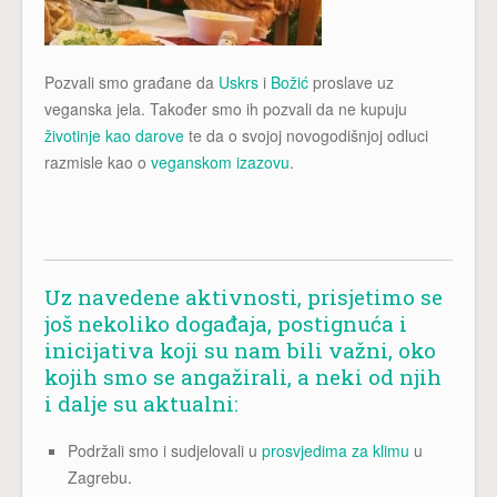
Pozvali smo građane da
Uskrs
i
Božić
proslave uz
veganska jela. Također smo ih pozvali da ne kupuju
životinje kao darove
te da o svojoj novogodišnjoj odluci
razmisle kao o
veganskom izazovu
.
x
x
Uz navedene aktivnosti, prisjetimo se
još nekoliko događaja, postignuća i
inicijativa koji su nam bili važni, oko
kojih smo se angažirali, a neki od njih
i dalje su aktualni:
Podržali smo i sudjelovali u
prosvjedima za klimu
u
Zagrebu.