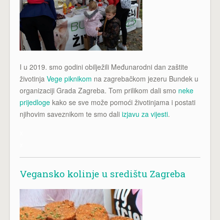
I u 2019. smo godini obilježili Međunarodni dan zaštite
životinja
Vege piknikom
na zagrebačkom jezeru Bundek u
organizaciji Grada Zagreba. Tom prilikom dali smo
neke
prijedloge
kako se sve može pomoći životinjama i postati
njihovim saveznikom te smo dali
izjavu za vijesti
.
x
x
Vegansko kolinje u središtu Zagreba