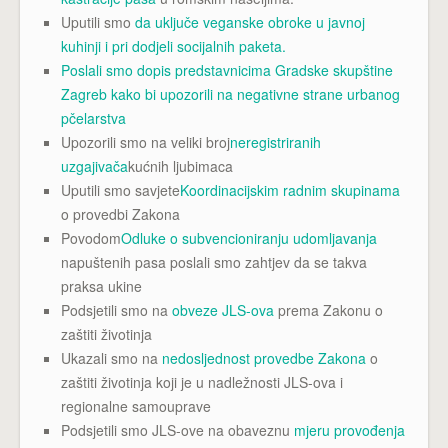
Uputili smo
da uključe veganske obroke u javnoj
kuhinji i pri dodjeli socijalnih paketa.
Poslali smo dopis predstavnicima Gradske skupštine
Zagreb kako bi upozorili na negativne strane
urbanog
pčelarstva
Upozorili smo na veliki broj
neregistriranih
uzgajivača
kućnih ljubimaca
Uputili smo savjete
Koordinacijskim radnim skupinama
o provedbi Zakona
Povodom
Odluke o subvencioniranju udomljavanja
napuštenih pasa poslali smo zahtjev da se takva
praksa ukine
Podsjetili smo na
obveze JLS-ova
prema Zakonu o
zaštiti životinja
Ukazali smo na
nedosljednost provedbe Zakona
o
zaštiti životinja koji je u nadležnosti JLS-ova i
regionalne samouprave
Podsjetili smo JLS-ove na obaveznu
mjeru provođenja