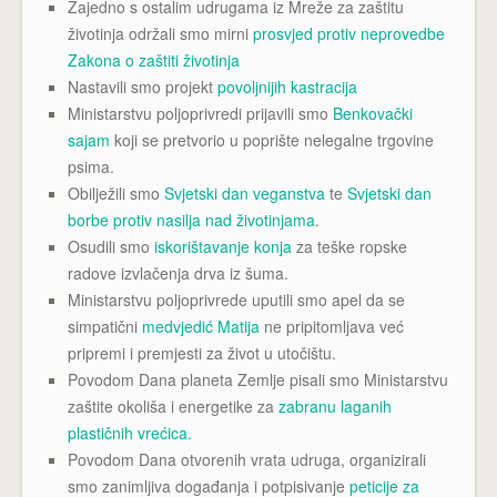
Zajedno s ostalim udrugama iz Mreže za zaštitu
životinja održali smo mirni
prosvjed protiv neprovedbe
Zakona o zaštiti životinja
Nastavili smo projekt
povoljnijih kastracija
Ministarstvu poljoprivredi prijavili smo
Benkovački
sajam
koji se pretvorio u poprište nelegalne trgovine
psima.
Obilježili smo
Svjetski dan veganstva
te
Svjetski dan
borbe protiv nasilja nad životinjama
.
Osudili smo
iskorištavanje konja
za teške ropske
radove izvlačenja drva iz šuma.
Ministarstvu poljoprivrede uputili smo apel da se
simpatični
medvjedić Matija
ne pripitomljava već
pripremi i premjesti za život u utočištu.
Povodom Dana planeta Zemlje pisali smo Ministarstvu
zaštite okoliša i energetike za
zabranu laganih
plastičnih vrećica.
Povodom Dana otvorenih vrata udruga, organizirali
smo zanimljiva događanja i potpisivanje
peticije za