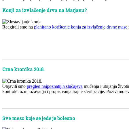
Konji za izvlačenje drva na Marjanu?
Reagirali smo na
planirano korištenje konja za izvlačenje drvne mase
x
x
x
x
Crna kronika 2018.
Objavili smo
pregled najpoznatijih slučajeva
mučenja i ubijanja životi
kontrole razmnožavanja i propisivanja trajne sterilizacije. Pozivamo 
x
Sve meso koje se jede je bolesno