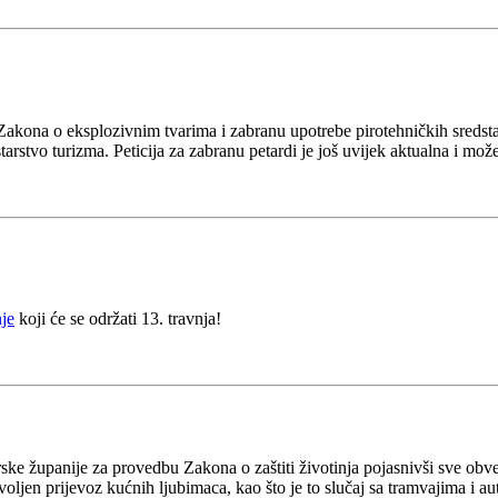
Zakona o eksplozivnim tvarima i zabranu upotrebe pirotehničkih sredsta
tarstvo turizma. Peticija za zabranu petardi je još uvijek aktualna i mož
nje
koji će se održati 13. travnja!
ke županije za provedbu Zakona o zaštiti životinja pojasnivši sve obve
oljen prijevoz kućnih ljubimaca, kao što je to slučaj sa tramvajima i 