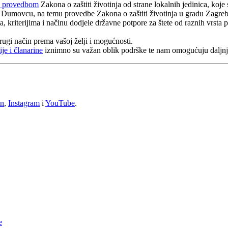
d provedbom
Zakona o zaštiti životinja od strane lokalnih jedinica, koj
 Dumovcu, na temu provedbe Zakona o zaštiti životinja u gradu Zagreb
, kriterijima i načinu dodjele državne potpore za štete od raznih vrsta p
drugi način prema vašoj želji i mogućnosti.
je i članarine
iznimno su važan oblik podrške te nam omogućuju daljnje 
In
,
Instagram
i
YouTube
.