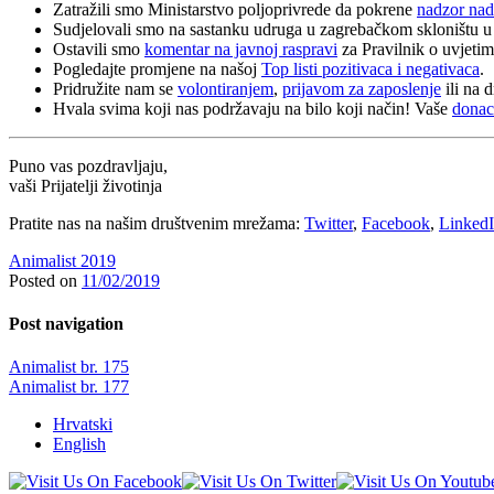
Zatražili smo Ministarstvo poljoprivrede da pokrene
nadzor na
Sudjelovali smo na sastanku udruga u zagrebačkom skloništu u
Ostavili smo
komentar na javnoj raspravi
za Pravilnik o uvjetima
Pogledajte promjene na našoj
Top listi pozitivaca i negativaca
.
Pridružite nam se
volontiranjem
,
prijavom za zaposlenje
ili na 
Hvala svima koji nas podržavaju na bilo koji način! Vaše
donaci
Puno vas pozdravljaju,
vaši Prijatelji životinja
Pratite nas na našim društvenim mrežama:
Twitter
,
Facebook
,
Linked
Animalist 2019
Posted on
11/02/2019
Post navigation
Animalist br. 175
Animalist br. 177
Hrvatski
English