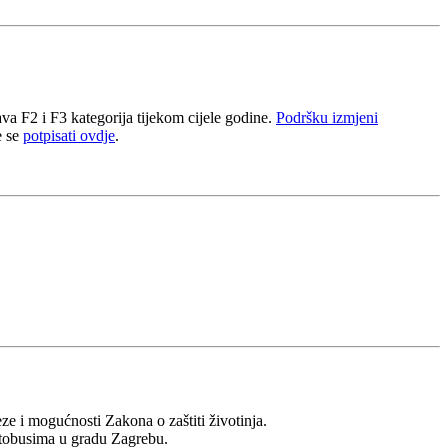
va F2 i F3 kategorija tijekom cijele godine.
Podršku izmjeni
e se
potpisati ovdje
.
ze i mogućnosti Zakona o zaštiti životinja.
autobusima u gradu Zagrebu.