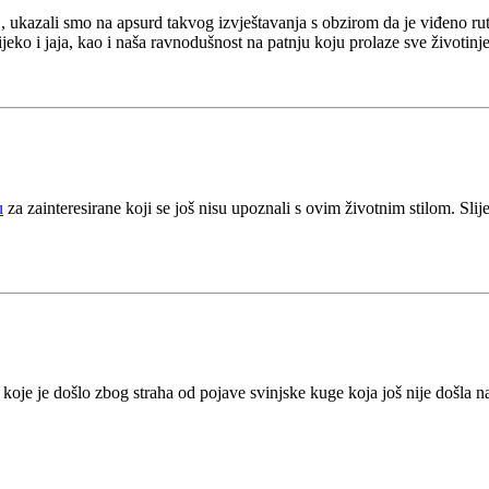
, ukazali smo na apsurd takvog izvještavanja s obzirom da je viđeno rut
eko i jaja, kao i naša ravnodušnost na patnju koju prolaze sve životinj
u
za zainteresirane koji se još nisu upoznali s ovim životnim stilom. Sli
koje je došlo zbog straha od pojave svinjske kuge koja još nije došla 