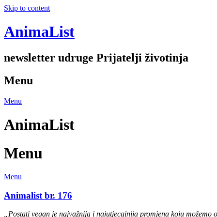
Skip to content
AnimaList
newsletter udruge Prijatelji životinja
Menu
Menu
AnimaList
Menu
Menu
Animalist br. 176
„Postati vegan je najvažnija i najutjecajnija promjena koju možemo o