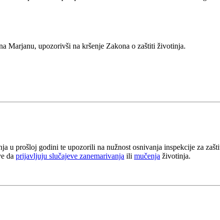
na Marjanu, upozorivši na kršenje Zakona o zaštiti životinja.
nja u prošloj godini te upozorili na nužnost osnivanja inspekcije za zaš
sve da
prijavljuju slučajeve zanemarivanja
ili
mučenja
životinja.