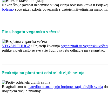
Nakon što je javnost uznemirio slučaj klanja bolesnih krava u Poljskoj
bolesno
zbog niza razloga povezanih s uzgojem životinja za meso, mlij
x
Fina, bogata veganska večera!
VEGAN THUGZ
i Prijatelji životinja
organizirali su vegansku večer
prilike vidjeti zašto se sve više ljudi u svijetu odlučuje na veganstvo.
x
Reakcija na planirani odstrel divljih svinja
Reagirali smo na
naredbu o smanjenju brojnog stanja divljih svinja
do 
ubijanjem divljih životinja.
x
x
x