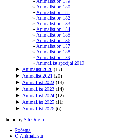
Animalist br. 179
Animalist br. 180
Animalist br. 181
Animalist br. 182
Animalist br. 183
Animalist br. 184
Animalist br. 185
Animalist br. 186
Animalist br. 187
Animalist br. 188
Animalist br. 189
AnimaList specijal 2019.
►
Animalist 2020
(15)
►
Animalist 2021
(20)
►
AnimaList 2022
(13)
►
AnimaList 2023
(14)
►
AnimaList 2024
(12)
►
AnimaList 2025
(11)
►
AnimaList 2026
(6)
Theme by
SiteOrigin
.
Početna
O AnimaListu