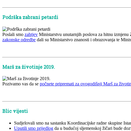
Podrška zabrani petardi
Poslali smo
zahtjev
Ministarstvu unutarnjih poslova za hitnu izmjenu 
zakonske odredbe
dali su Ministarstvo znanosti i obrazovanja te Minis
x
Marš za životinje 2019.
Pozivamo vas da se
počnete pripremati za ovogodišnji Marš za životi
x
Blic vijesti
Sudjelovali smo na sastanku Koordinacijske radne skupine Istars
Uputili smo prijedlog
da u budućoj sljemenskoj žičari bude dozv