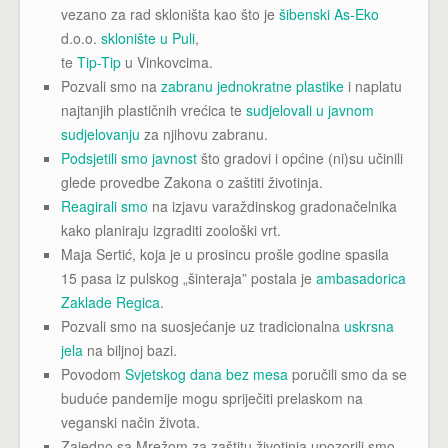
vezano za rad skloništa kao što je
šibenski As-Eko
d.o.o.
sklonište u Puli
,
te
Tip-Tip
u Vinkovcima.
Pozvali smo na
zabranu jednokratne plastike
i naplatu
najtanjih plastičnih vrećica te
sudjelovali u javnom
sudjelovanju
za njihovu zabranu.
Podsjetili smo javnost
što gradovi i općine (ni)su učinili
glede provedbe Zakona o zaštiti životinja.
Reagirali smo
na izjavu varaždinskog gradonačelnika
kako planiraju izgraditi zoološki vrt.
Maja Sertić, koja je u prosincu prošle godine spasila
15 pasa iz pulskog „šinteraja” postala je
ambasadorica
Zaklade Regica
.
Pozvali smo na suosjećanje uz tradicionalna
uskrsna
jela
na biljnoj bazi.
Povodom
Svjetskog dana bez mesa
poručili smo da se
buduće pandemije mogu spriječiti prelaskom na
veganski način života.
Zajedno sa Mrežom za zaštitu životinja upozorili smo