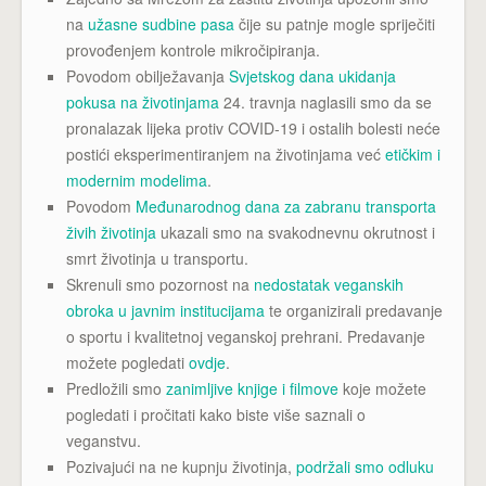
na
užasne sudbine pasa
čije su patnje mogle spriječiti
provođenjem kontrole mikročipiranja.
Povodom obilježavanja
Svjetskog dana ukidanja
pokusa na životinjama
24. travnja naglasili smo da se
pronalazak lijeka protiv COVID-19 i ostalih bolesti neće
postići eksperimentiranjem na životinjama već
etičkim i
modernim modelima
.
Povodom
Međunarodnog dana za zabranu transporta
živih životinja
ukazali smo na svakodnevnu okrutnost i
smrt životinja u transportu.
Skrenuli smo pozornost na
nedostatak veganskih
obroka u javnim institucijama
te organizirali predavanje
o sportu i kvalitetnoj veganskoj prehrani. Predavanje
možete pogledati
ovdje
.
Predložili smo
zanimljive knjige i filmove
koje možete
pogledati i pročitati kako biste više saznali o
veganstvu.
Pozivajući na ne kupnju životinja,
podržali smo odluku