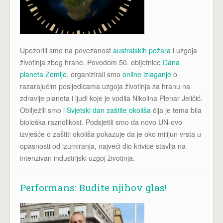
Upozorili smo na povezanost
australskih požara
i uzgoja
životinja zbog hrane. Povodom 50. obljetnice
Dana
planeta Zemlje
, organizirali smo
online izlaganje
o
razarajućim posljedicama uzgoja životinja za hranu na
zdravlje planeta i ljudi koje je vodila Nikolina Plenar Jeličić.
Obilježili smo i
Svjetski dan zaštite okoliša
čija je tema bila
biološka raznolikost. Podsjetili smo da novo UN-ovo
izvješće o zaštiti okoliša pokazuje da je oko milijun vrsta u
opasnosti od izumiranja, najveći dio krivice stavlja na
intenzivan industrijski uzgoj životinja.
Performans: Budite njihov glas!