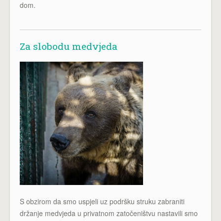
dom.
Za slobodu medvjeda
S obzirom da smo uspjeli uz podršku struku zabraniti
držanje medvjeda u privatnom zatočeništvu nastavili smo