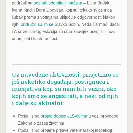
podržali su
poznati udomitelji mačaka
– Luka Budak,
Ivana Kindl i Dora Lipovčan, koji su itekako svjesni da
ljubav prema životinjama uključuje odgovornost. Nakon
njih,
pridružili su im se
Slavko Sobin, Neda Parmać Klačar
i Ana Gruica Uglešić čija su srca zauvijek osvojili njihovi
udomljeni i kastrirani psi.
Uz navedene aktivnosti, prisjetimo se
još nekoliko događaja, postignuća i
inicijativa koji su nam bili važni, oko
kojih smo se angažirali, a neki od njih
i dalje su aktualni:
Poslali smo
brojne dopise JLS-ovima
u vezi provedbe
Zakona o zaštiti životinja
Poslali smo brojene prijave veterinarskoj inspekciji