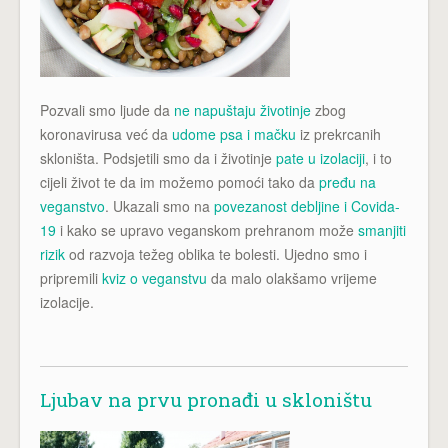
Pozvali smo ljude da
ne napuštaju životinje
zbog
koronavirusa već da
udome psa i mačku
iz prekrcanih
skloništa. Podsjetili smo da i životinje
pate u izolaciji
, i to
cijeli život te da im možemo pomoći tako da
pređu na
veganstvo
. Ukazali smo na
povezanost debljine i Covida-
19
i kako se upravo veganskom prehranom može
smanjiti
rizik
od razvoja težeg oblika te bolesti. Ujedno smo i
pripremili
kviz o veganstvu
da malo olakšamo vrijeme
izolacije.
Ljubav na prvu pronađi u skloništu