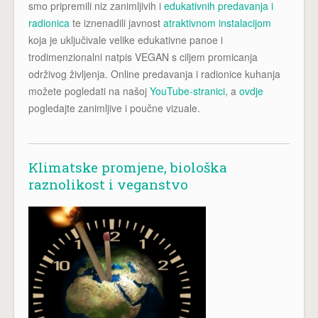
smo pripremili niz zanimljivih i
edukativnih predavanja i
radionica
te iznenadili javnost
atraktivnom instalacijom
koja je uključivale velike edukativne panoe i
trodimenzionalni natpis VEGAN s ciljem promicanja
održivog življenja. Online predavanja i radionice kuhanja
možete pogledati na našoj
YouTube-stranici
, a
ovdje
pogledajte zanimljive i poučne vizuale.
Klimatske promjene, biološka
raznolikost i veganstvo