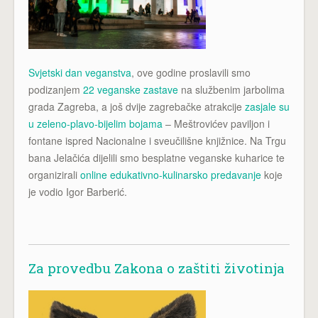
Svjetski dan veganstva
, ove godine proslavili smo
podizanjem
22 veganske zastave
na službenim jarbolima
grada Zagreba, a još dvije zagrebačke atrakcije
zasjale su
u zeleno-plavo-bijelim bojama
– Meštrovićev paviljon i
fontane ispred Nacionalne i sveučilišne knjižnice. Na Trgu
bana Jelačića dijelili smo besplatne veganske kuharice te
organizirali
online edukativno-kulinarsko predavanje
koje
je vodio Igor Barberić.
Za provedbu Zakona o zaštiti životinja