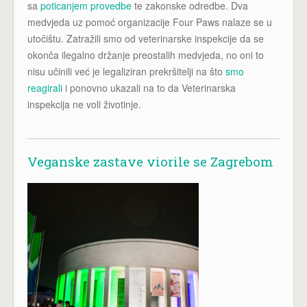
sa
poticanjem provedbe
te zakonske odredbe. Dva
medvjeda uz pomoć organizacije Four Paws nalaze se u
utočištu. Zatražili smo od veterinarske inspekcije da se
okonča ilegalno držanje preostalih medvjeda, no oni to
nisu učinili već je legaliziran prekršitelji na što
smo
reagirali
i ponovno ukazali na to da Veterinarska
inspekcija ne voli životinje.
Veganske zastave viorile se Zagrebom