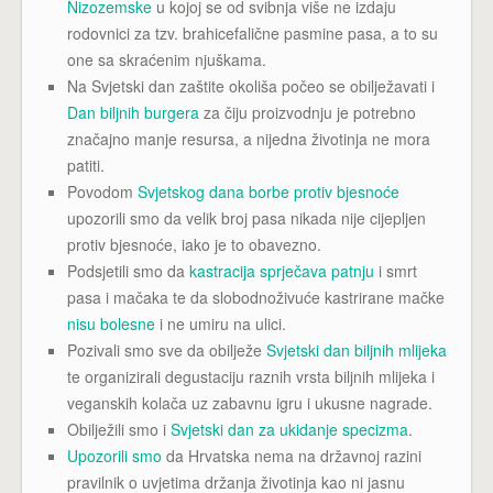
Nizozemske
u kojoj se od svibnja više ne izdaju
rodovnici za tzv. brahicefalične pasmine pasa, a to su
one sa skraćenim njuškama.
Na Svjetski dan zaštite okoliša počeo se obilježavati i
Dan biljnih burgera
za čiju proizvodnju je potrebno
značajno manje resursa, a nijedna životinja ne mora
patiti.
Povodom
Svjetskog dana borbe protiv bjesnoće
upozorili smo da velik broj pasa nikada nije cijepljen
protiv bjesnoće, iako je to obavezno.
Podsjetili smo da
kastracija sprječava patnju
i smrt
pasa i mačaka te da slobodnoživuće kastrirane mačke
nisu bolesne
i ne umiru na ulici.
Pozivali smo sve da obilježe
Svjetski dan biljnih mlijeka
te organizirali degustaciju raznih vrsta biljnih mlijeka i
veganskih kolača uz zabavnu igru i ukusne nagrade.
Obilježili smo i
Svjetski dan za ukidanje specizma
.
Upozorili smo
da Hrvatska nema na državnoj razini
pravilnik o uvjetima držanja životinja kao ni jasnu