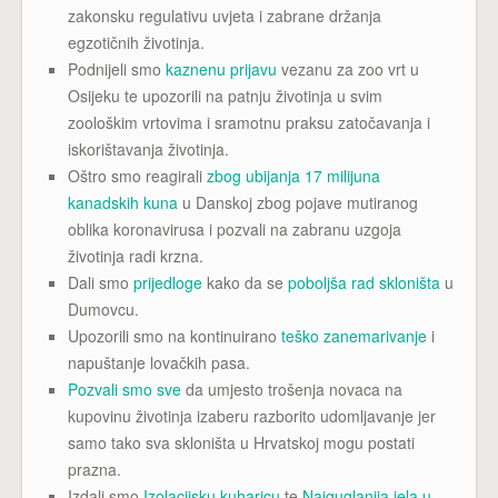
zakonsku regulativu uvjeta i zabrane držanja
egzotičnih životinja.
Podnijeli smo
kaznenu prijavu
vezanu za zoo vrt u
Osijeku te upozorili na patnju životinja u svim
zoološkim vrtovima i sramotnu praksu zatočavanja i
iskorištavanja životinja.
Oštro smo reagirali
zbog ubijanja 17 milijuna
kanadskih kuna
u Danskoj zbog pojave mutiranog
oblika koronavirusa i pozvali na zabranu uzgoja
životinja radi krzna.
Dali smo
prijedloge
kako da se
poboljša rad skloništa
u
Dumovcu.
Upozorili smo na kontinuirano
teško zanemarivanje
i
napuštanje lovačkih pasa.
Pozvali smo sve
da umjesto trošenja novaca na
kupovinu životinja izaberu razborito udomljavanje jer
samo tako sva skloništa u Hrvatskoj mogu postati
prazna.
Izdali smo
Izolacijsku kuharicu
te
Najguglanija jela u