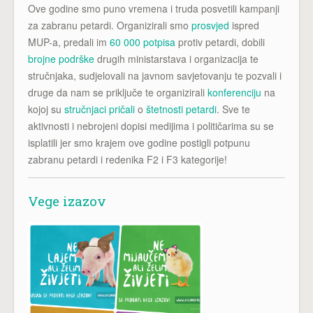
Ove godine smo puno vremena i truda posvetili kampanji
za zabranu petardi. Organizirali smo
prosvjed
ispred
MUP-a, predali im
60 000 potpisa
protiv petardi, dobili
brojne podrške
drugih ministarstava i organizacija te
stručnjaka, sudjelovali na javnom savjetovanju te pozvali i
druge da nam se priključe te organizirali
konferenciju
na
kojoj su
stručnjaci pričali
o
štetnosti petardi
. Sve te
aktivnosti i nebrojeni dopisi medijima i političarima su se
isplatili jer smo krajem ove godine postigli potpunu
zabranu petardi i redenika F2 i F3 kategorije!
Vege izazov