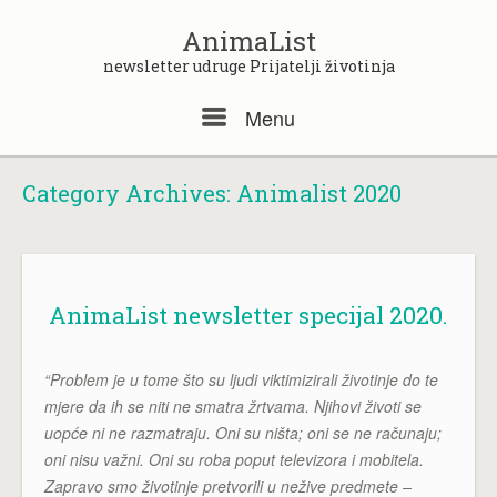
Skip
to
AnimaList
content
newsletter udruge Prijatelji životinja
Menu
Menu
Category Archives:
Animalist 2020
AnimaList newsletter specijal 2020.
“Problem je u tome što su ljudi viktimizirali životinje do te
mjere da ih se niti ne smatra žrtvama. Njihovi životi se
uopće ni ne razmatraju. Oni su ništa; oni se ne računaju;
oni nisu važni. Oni su roba poput televizora i mobitela.
Zapravo smo životinje pretvorili u nežive predmete –