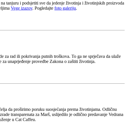
a tanjuru i podsjetiti sve da jedenje životinja i životinjskih proizvoda
eljima
Vege izazov
. Pogledajte
foto galeriju
.
e za rad ili pokrivanja putnih troškova. To ga ne sprječava da ulaže
e za unaprjeđenje provedbe Zakona o zaštiti životinja.
a želja da proširimo poruku suosjećanja prema životinjama. Odličnu
zrade transparenata za Marš, uslijedilo je odlično predavanje Vedrana
uženje u Cat Caffeu.