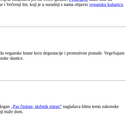
 i Večernji list, koji je u suradnji s nama objavio
vegansku kuharicu
nuda veganske hrane kroz degustacije i promotivne ponude. VegeSajam
nske slastice.
Slogan
„Pas čipiran, skrbnik miran”
naglašava bitnu temu zakonske
ji traže dom.