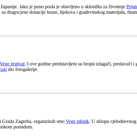
panije. Jako je puno posla je obavljeno u skloništu za životinje
Prijat
o su dragocjene donacije hrane, lijekova i građevinskog materijala, fi
ege festival
. I ove godine predstavljeni su brojni izlagači, predavači i 
rugi
dio fotogalerije.
i Grada Zagreba, organizirali smo
Vege piknik
. U sklopu cjelodnevnog 
eganskom ponudom.