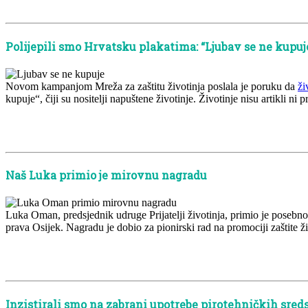
x
Polijepili smo Hrvatsku plakatima: “Ljubav se ne kupuj
Novom kampanjom Mreža za zaštitu životinja poslala je poruku da
ži
kupuje“, čiji su nositelji napuštene životinje. Životinje nisu artikli n
x
x
Naš Luka primio je mirovnu nagradu
Luka Oman, predsjednik udruge Prijatelji životinja, primio je posebn
prava Osijek. Nagradu je dobio za pionirski rad na promociji zaštite ž
x
x
Inzistirali smo na zabrani upotrebe pirotehničkih sred