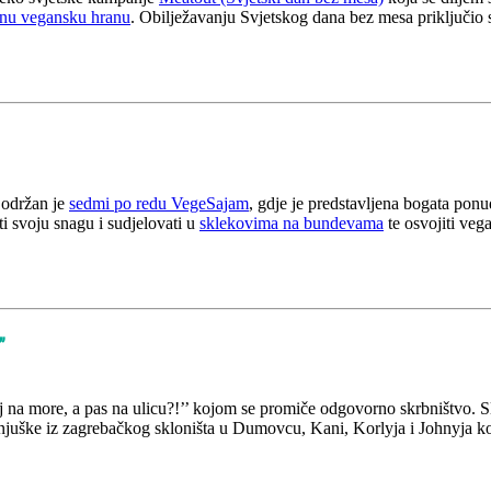
atnu vegansku hranu
. Obilježavanju Svjetskog dana bez mesa priključio se
 održan je
sedmi po redu VegeSajam
, gdje je predstavljena bogata po
ti svoju snagu i sudjelovati u
sklekovima na bundevama
te osvojiti vega
”
lj na more, a pas na ulicu?!’’ kojom se promiče odgovorno skrbništvo. 
njuške iz zagrebačkog skloništa u Dumovcu, Kani, Korlyja i Johnyja ko