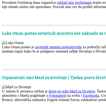
Povodom Svjetskog dana veganstva
održali smo performans
kojim smo
nije nimalo nužno niti opravdano. Pozvali smo sve da prošire informa
x
x
Luka Oman postao savjetnik ministra bez naknade za 
Luka Oman postao je
savjetnik ministra poljoprivrede
za područje zašt
izniman napor kako bi se podignuo standard zaštite životinja u Hrvatsk
x
x
Organizirali smo Marš za životinje i Tjedan prava život
U subotu 8. prosinca održan je
drugi po redu Marš za životinje
. Šaren
atmosferu s Marša pogledajte u
Fotogaleriji
na webu i
Facebooku
. Us
Romca, aktivistička radionica Zagreb Animal Savea, edukativno preda