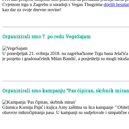
Cvjetnom trgu u Zagrebu u suradnji s Vegan Thugzima
dijelili bespl
kao dar uz svoje dnevne novine!
x
Organizirali smo 7. po redu VegeSajam
U ponedjeljak 21. svibnja 2018. na zagrebačkome Trgu bana Jelačića
je posjetio i gradonačelnik Milan Bandić, a posjetitelji su mogli iskuša
x
x
Organizirali smo kampanju “Pas čipiran, skrbnik miran
Glumica Ksenija Pajić i kujica Amy zaštitna su lica kampanje ‘’Obite
obaveze mikročipiranja pasa. U kampanji su sudjelovale i simpatične 
x