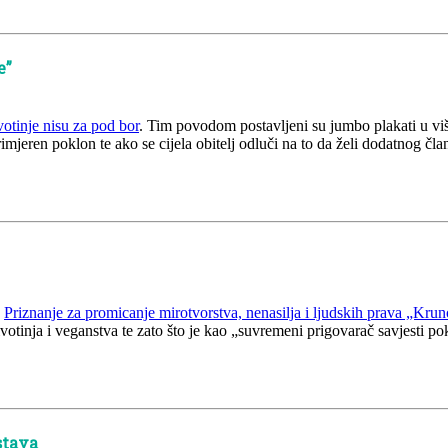
e”
votinje nisu za pod bor
. Tim povodom postavljeni su jumbo plakati u v
i primjeren poklon te ako se cijela obitelj odluči na to da želi dodatnog 
o
Priznanje za promicanje mirotvorstva, nenasilja i ljudskih prava „Kru
ivotinja i veganstva te zato što je kao „suvremeni prigovarač savjesti 
stava