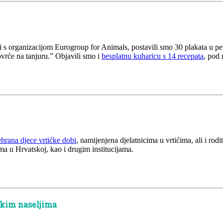
 s organizacijom Eurogroup for Animals, postavili smo 30 plakata u pet
vrće na tanjuru.” Objavili smo i
besplatnu kuharicu s 14 recepata
, pod 
ehrana djece vrtićke dobi
, namijenjena djelatnicima u vrtićima, ali i rod
ma u Hrvatskoj, kao i drugim institucijama.
skim naseljima