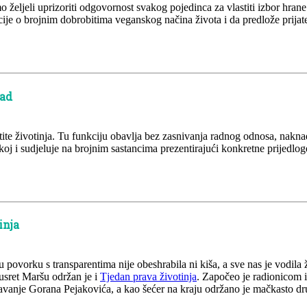
 željeli uprizoriti odgovornost svakog pojedinca za vlastiti izbor hrane n
cije o brojnim dobrobitima veganskog načina života i da predlože prijat
rad
ite životinja. Tu funkciju obavlja bez zasnivanja radnog odnosa, naknad
oj i sudjeluje na brojnim sastancima prezentirajući konkretne prijedlog
inja
u povorku s transparentima nije obeshrabila ni kiša, a sve nas je vodil
usret Maršu održan je i
Tjedan prava životinja
. Započeo je radionicom i
vanje Gorana Pejakovića, a kao šećer na kraju održano je mačkasto dr