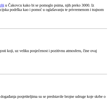
elji
u Čakovcu kako bi se pomoglo psima, njih preko 3000. Iz
nancijska podrška kao i pomoć u oglašavanju te privremenom i trajnom
gosti koji, uz veliku posjećenost i pozitivnu atmosferu, čine ovaj
događanja posjetiteljima su se predstavile brojne udruge koje skrbe o