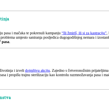
tinja
ciju pasa i mačaka te pokrenuli kampanju
“Ili žmiriš, ili si za kastraciju”
,
e problema umjesto saniranja posljedica dugogodišnjeg nemara i izostank
7 pasa
.
ivotinja i izveli
dojmljivu akciju
. Zajedno s četveronožnim prijateljima
asa i propišu trajnu sterilizaciju kao kontrolu razmnožavanja pasa i ma
nstva