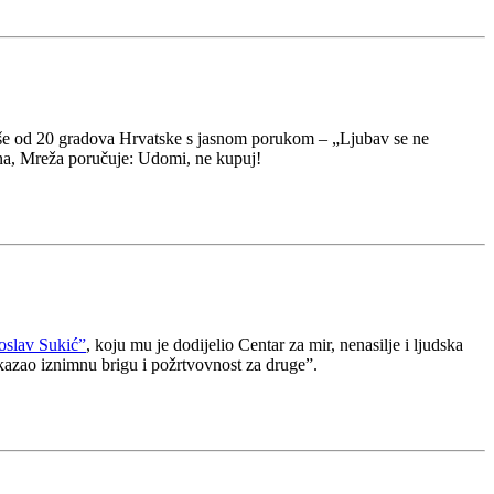
iše od 20 gradova Hrvatske s jasnom porukom – „Ljubav se ne
člana, Mreža poručuje: Udomi, ne kupuj!
noslav Sukić”
, koju mu je dodijelio Centar za mir, nenasilje i ljudska
pokazao iznimnu brigu i požrtvovnost za druge”.