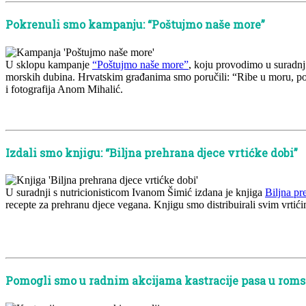
Pokrenuli smo kampanju: “Poštujmo naše more”
U sklopu kampanje
“Poštujmo naše more”
, koju provodimo u suradnji
morskih dubina. Hrvatskim građanima smo poručili: “Ribe u moru, po
i fotografija Anom Mihalić.
x
Izdali smo knjigu: “Biljna prehrana djece vrtićke dobi”
U suradnji s nutricionisticom Ivanom Šimić izdana je knjiga
Biljna pr
recepte za prehranu djece vegana. Knjigu smo distribuirali svim vrtići
x
x
Pomogli smo u radnim akcijama kastracije pasa u rom