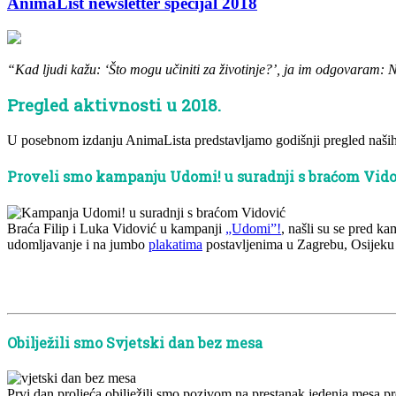
AnimaList newsletter specijal 2018
“Kad ljudi kažu: ‘Što mogu učiniti za životinje?’, ja im odgovaram: Ne
Pregled aktivnosti u 2018.
U posebnom izdanju AnimaLista predstavljamo godišnji pregled naših 
Proveli smo kampanju Udomi! u suradnji s braćom Vid
Braća Filip i Luka Vidović u kampanji
„Udomi”!
, našli su se pred k
udomljavanje i na jumbo
plakatima
postavljenima u Zagrebu, Osijeku
x
x
Obilježili smo Svjetski dan bez mesa
Prvi dan proljeća obilježili smo pozivom na prestanak jedenja mesa 