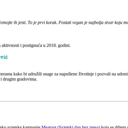
mojte ih jesti. To je prvi korak. Postati vegan je najbolja stvar koju mo
aktivnosti i postignuća u 2018. godini.
ović
amerama kako bi udružili snage za napuštene životinje i pozvali na udo
 i drugim gradovima.
preko svjetske kampanje
Meatout (Svjetski dan bez mesa)
koja se diljem 