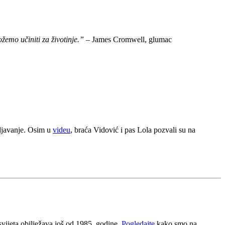
žemo učiniti za životinje.”
– James Cromwell, glumac
mljavanje. Osim u
videu
, braća Vidović i pas Lola pozvali su na
svijeta obilježava još od 1985. godine.
Pogledajte
kako smo na