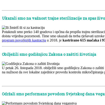
x
x
Ukazali smo na važnost trajne sterilizacije za spas živo
Potaknuli smo preko 140 gradova i općina da propišu trajnu steriliza
doista vrijedna pozornosti. Time smo ukazali da treba rješavati uzrok
program povoljnijih kastracija
u 2018. je
kastrirano 615 mačaka i 9
Obilježili smo godišnjicu Zakona o zaštiti životinja
U petak 26. listopada 2018. obilježili smo godišnjicu Zakona o zaštiti ž
na nužnost da sve lokalne zajednice provedu kontrolu mikročipiranja p
x
Održali smo performans povodom Svjetskog dana vega