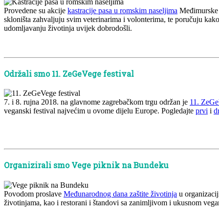
Provedene su akcije
kastracije pasa u romskim naseljima
Međimurske žu
skloništa zahvaljuju svim veterinarima i volonterima, te poručuju kak
udomljavanju životinja uvijek dobrodošli.
x
Održali smo 11. ZeGeVege festival
7. i 8. rujna 2018. na glavnome zagrebačkom trgu održan je
11. ZeGeV
veganski festival najvećim u ovome dijelu Europe. Pogledajte
prvi
i
d
x
x
Organizirali smo Vege piknik na Bundeku
Povodom proslave
Međunarodnog dana zaštite životinja
u organizacij
životinjama, kao i restorani i štandovi sa zanimljivom i ukusnom v