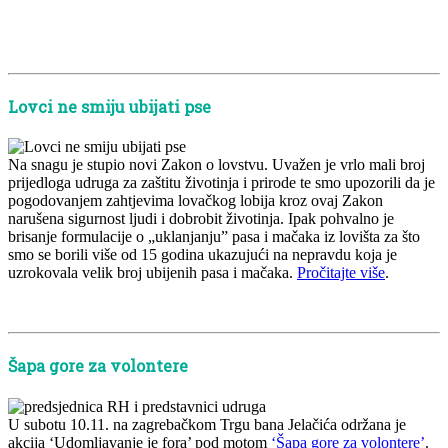
x
x
x
Lovci ne smiju ubijati pse
Na snagu je stupio novi Zakon o lovstvu. Uvažen je vrlo mali broj
prijedloga udruga za zaštitu životinja i prirode te smo upozorili da je
pogodovanjem zahtjevima lovačkog lobija kroz ovaj Zakon
narušena sigurnost ljudi i dobrobit životinja. Ipak pohvalno je
brisanje formulacije o „uklanjanju” pasa i mačaka iz lovišta za što
smo se borili više od 15 godina ukazujući na nepravdu koja je
uzrokovala velik broj ubijenih pasa i mačaka.
Pročitajte više
.
x
Šapa gore za volontere
U subotu 10.11. na zagrebačkom Trgu bana Jelačića održana je
akcija ‘Udomljavanje je fora’ pod motom
‘Šapa gore za volontere’
.