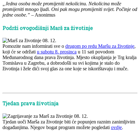
„Jedna osoba može promijeniti nekolicinu. Nekolicina može
promijeniti mnogo ljudi. Oni pak mogu promijeniti svijet. Počinje od
jedne osobe.”
– Anonimus
Podrži ovogodišnji Marš za životinje
Pomozite nam informirati sve o
drugom po redu Maršu za životinje
,
koji će se održati
u subotu 8. prosinca
u 11 sati povodom
Međunarodnog dana prava životinja. Mjesto okupljanja je Trg kralja
Tomislava u Zagrebu, a dobrodošli su svi kojima je stalo do
životinja i žele dići svoj glas za one koje se iskorištavaju i muče.
x
x
Tjedan prava životinja
Tjedan uoči Marša za životinje biti će popunjen raznim zanimljivim
događanjima. Njegov bogat program možete pogledati
ovdje
.
x