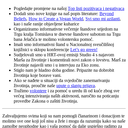
Pogledajte promjene na našoj
Top listi pozitivaca i negativaca
Dodali smo nove knjige na naš popis literature:
Beyond
Beliefs
,
How to Create a Vegan World
,
Svi smo mi azilanti
,
kao i naše ranije objavljene kuharice
Organiziramo informativne večernje štandove srijedom na
Trgu kralja Tomislava te dnevne štandove subotom na Trgu
bana Jelačića te molimo volontersku pomoć.
Imali smo informativni štand u Nacionalnoj sveučilišnoj
knjižnici u sklopu konferencije
Let’s go green!
Sudjelovali smo u HRT-ovoj emisiji Studio 4 s najavom
Marša za životinje i komentirali novi zakon o lovstvu. Marš za
životinje najavili smo i u intervjuu za Eko zonu.
Stiglo nam je hladno doba godine. Pripazite na dobrobit
životinja koje borave vani.
Ako se nađete u situaciji da svjedočite zanemarivanju
životinja, proučite naše
upute o slanju prijava
.
Tražimo
volontere
i za pomoć u uredu ili od kuće zbog sve
većeg intenziviranja naših aktivnosti, naročito na poticanju
provedbe Zakona o zaštiti životinja.
Zahvaljujemo svima koji su nam pomogli članarinom i donacijom te
molimo sve one koji još nisu a žele i mogu da razumiju kako su naše
zamolbe neophodne kao i vaša pomoć da dalje uspješno radimo za