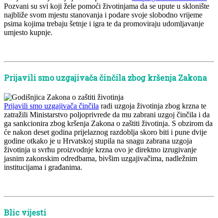
Pozvani su svi koji žele pomoći životinjama da se upute u sklonište
najbliže svom mjestu stanovanja i podare svoje slobodno vrijeme
psima kojima trebaju šetnje i igra te da promoviraju udomljavanje
umjesto kupnje.
x
Prijavili smo uzgajivača činčila zbog kršenja Zakona
Prijavili smo uzgajivača činčila
radi uzgoja životinja zbog krzna te
zatražili Ministarstvo poljoprivrede da mu zabrani uzgoj činčila i da
ga sankcionira zbog kršenja Zakona o zaštiti životinja. S obzirom da
će nakon deset godina prijelaznog razdoblja skoro biti i pune dvije
godine otkako je u Hrvatskoj stupila na snagu zabrana uzgoja
životinja u svrhu proizvodnje krzna ovo je direktno izrugivanje
jasnim zakonskim odredbama, bivšim uzgajivačima, nadležnim
institucijama i građanima.
x
Blic vijesti