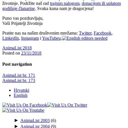
životinje. Podržite naš rad
trajnim nalogom
,
donacijom ili uplatom
godišnje članarine
. Svaka kuna nam je dragocjena!
Puno vas pozdravljaju,
Vaši Prijatelji životinja
Pratite nas na našim društvenim mrežama:
Twitter
,
Facebook
,
LinkedIn
,
Instagram
i
YouTubeu
.
AnimaList 2018
Posted on
23/11/2018
Post navigation
AnimaList br. 171
AnimaList br. 173
Hrvatski
English
►
AnimaList 2003
(6)
►
AnimaList 2004
(9)