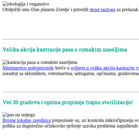
Obilježili smo Dan planeta Zemlje i priredili
deset razloga
za prelazak 
x
x
x
Velika akcija kastracije pasa u romskim naseljima
Ministarstvo poljoprivrede
kreće u
svibnju u veliku akciju kastracije 
suradnji sa skloništem, veterinarima, udrugama, općinama, gradovim
x
Već 30 gradova i općina propisuje trajnu sterilizaciju!
Brojne lokalne zajednice
prepoznale su, uz kontrolu mikročipiranja svi
priliku za dugoročno učinkovito rješenje uzroka problema napuštenih 
x