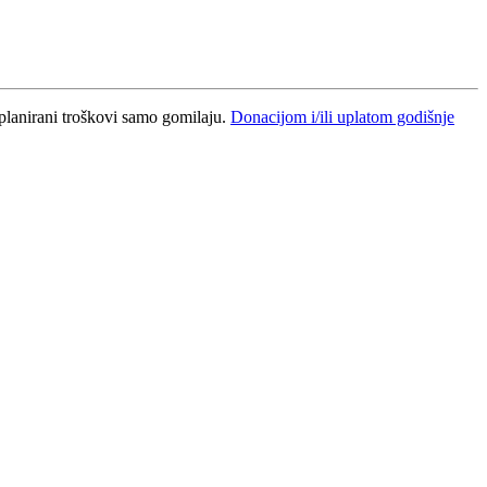
planirani troškovi samo gomilaju.
Donacijom i/ili uplatom godišnje