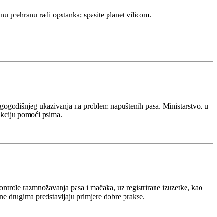
nu prehranu radi opstanka; spasite planet vilicom.
godišnjeg ukazivanja na problem napuštenih pasa, Ministarstvo, u
akciju pomoći psima.
kontrole razmnožavanja pasa i mačaka, uz registrirane izuzetke, kao
ne drugima predstavljaju primjere dobre prakse.