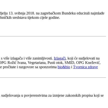
edjelju 13. svibnja 2018. na zagrebačkom Bundeku educirali najmlađe
ničkih sredstava tijekom cijele godine.
 s više izlagača i više zanimljivosti.
Izlagači
, koji će sudjelovati na
 OPG Rožić Ivana, Vegetariana, Pusti otok, SMID, OPG Knežević,
 pročitate i razgovore sa sponzorima
bio&bio
i
Tvornica zdrave
i sudjelovanja u povjerenstvima za izmjene zakonskih propisa koji se