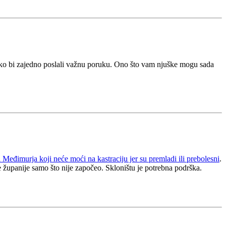
 kako bi zajedno poslali važnu poruku. Ono što vam njuške mogu sada
a Međimurja koji neće moći na kastraciju jer su premladi ili prebolesni
.
županije samo što nije započeo. Skloništu je potrebna podrška.