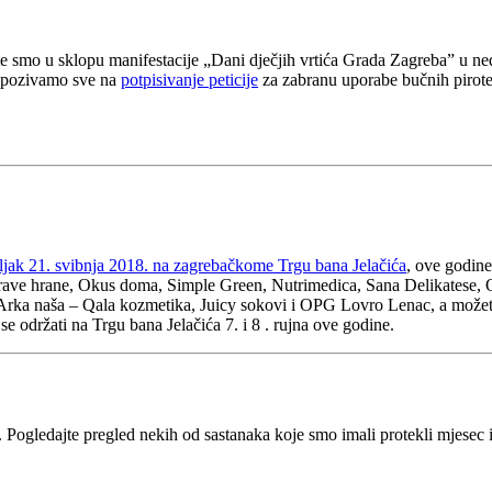
e smo u sklopu manifestacije „Dani dječjih vrtića Grada Zagreba” u n
je pozivamo sve na
potpisivanje peticije
za zabranu uporabe bučnih piroteh
ljak 21. svibnja 2018. na zagrebačkome Trgu bana Jelačića
, ove godine
rave hrane, Okus doma, Simple Green, Nutrimedica, Sana Delikatese,
ka naša – Qala kozmetika, Juicy sokovi i OPG Lovro Lenac, a možete
 održati na Trgu bana Jelačića 7. i 8 . rujna ove godine.
. Pogledajte pregled nekih od sastanaka koje smo imali protekli mjesec 