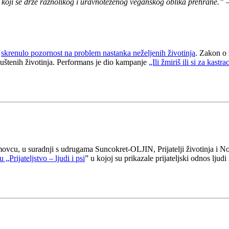
e koji se drže raznolikog i uravnoteženog veganskog oblika prehrane.”
–
e
skrenulo pozornost na problem nastanka neželjenih životinja
. Zakon o 
apuštenih životinja. Performans je dio kampanje
„Ili žmiriš ili si za kastra
vcu, u suradnji s udrugama Suncokret-OLJIN, Prijatelji životinja i Noi
 „Prijateljstvo – ljudi i psi
” u kojoj su prikazale prijateljski odnos ljudi