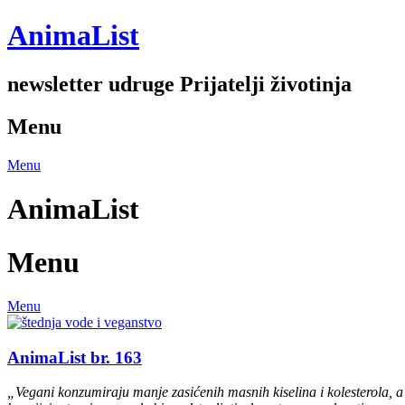
Skip
AnimaList
to
content
newsletter udruge Prijatelji životinja
Menu
Menu
AnimaList
Menu
Menu
AnimaList br. 163
„Vegani konzumiraju manje zasićenih masnih kiselina i kolesterola, a