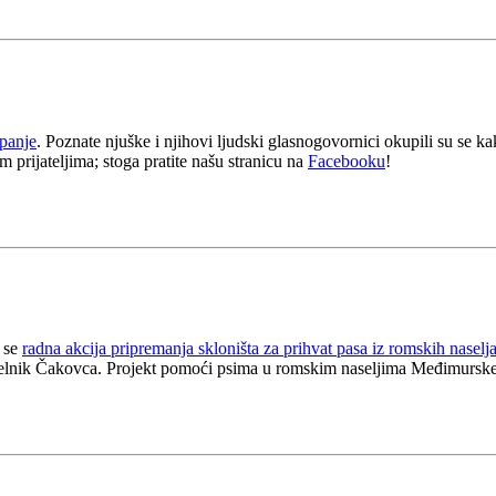
panje
. Poznate njuške i njihovi ljudski glasnogovornici okupili su se
prijateljima; stoga pratite našu stranicu na
Facebooku
!
a se
radna akcija pripremanja skloništa za prihvat pasa iz romskih naselj
načelnik Čakovca. Projekt pomoći psima u romskim naseljima Međimurske 