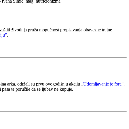
 Ivana Šimić, mag. nutricionizma
zaštiti životinja pruža mogućnost propisivanja obavezne trajne
ciju”
.
na arka, održali su prvu ovogodišnju akciju „
Udomljavanje je fora
”.
 i pasa te poručile da se ljubav ne kupuje.