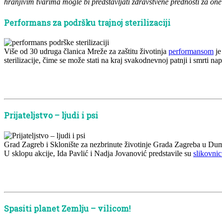
hranjivim tvarima mogle bi predstavljati zdravstvene prednosti za on
Performans za podršku trajnoj sterilizaciji
Više od 30 udruga članica Mreže za zaštitu životinja
performansom
j
sterilizacije, čime se može stati na kraj svakodnevnoj patnji i smrti n
x
x
Prijateljstvo – ljudi i psi
Grad Zagreb i Sklonište za nezbrinute životinje Grada Zagreba u Dumo
U sklopu akcije, Ida Pavlić i Nadja Jovanović predstavile su
slikovnicu
x
x
Spasiti planet Zemlju – vilicom!