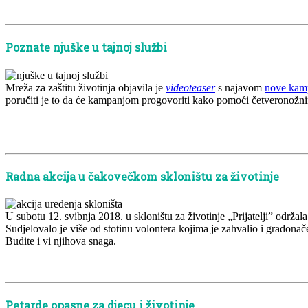
x
Poznate njuške u tajnoj službi
Mreža za zaštitu životinja objavila je
videoteaser
s najavom
nove kam
poručiti je to da će kampanjom progovoriti kako pomoći četveronožnim 
x
x
Radna akcija u čakovečkom skloništu za životinje
U subotu 12. svibnja 2018. u skloništu za životinje „Prijatelji” održal
Sudjelovalo je više od stotinu volontera kojima je zahvalio i grado
Budite i vi njihova snaga.
x
Petarde opasne za djecu i životinje