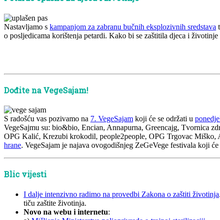
Nastavljamo s
kampanjom za zabranu bučnih eksplozivnih sredstava
t
o posljedicama korištenja petardi. Kako bi se zaštitila djeca i životin
x
x
Dođite na VegeSajam!
S radošću vas pozivamo na
7. VegeSajam
koji će se održati u
ponedje
VegeSajmu su: bio&bio, Encian, Annapurna, Greencajg, Tvornica zd
OPG Kalić, Krezubi krokodil, people2people, OPG Trgovac Miško, Ar
hrane
. VegeSajam je najava ovogodišnjeg ZeGeVege festivala koji će se
Blic vijesti
I dalje intenzivno radimo na provedbi Zakona o zaštiti životinja
tiču zaštite životinja.
Novo na webu i internetu
: