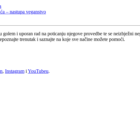
a
lića – nastupa veganstvo
u golem i uporan rad na poticanju njegove provedbe te se neizbježni ne
oznajte trenutak i saznajte na koje sve načine možete pomoći.
In
,
Instagram
i
YouTubeu
.