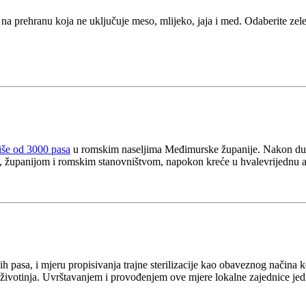
na prehranu koja ne uključuje meso, mlijeko, jaja i med. Odaberite zele
više od 3000 pasa
u romskim naseljima Međimurske županije. Nakon dugo
a, županijom i romskim stanovništvom, napokon kreće u hvalevrijednu 
h pasa, i mjeru propisivanja trajne sterilizacije kao obaveznog načina 
životinja. Uvrštavanjem i provođenjem ove mjere lokalne zajednice jed