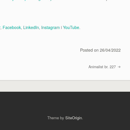
r
,
Facebook
,
LinkedIn
,
Instagram
i
YouTube
.
Posted on
26/04/2022
Animalist br. 227
Theme by
SiteOrigin
.