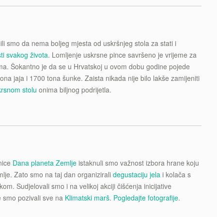
li smo da nema boljeg mjesta od uskršnjeg stola za stati i
sti svakog života
. Lomljenje uskrsne pince savršeno je vrijeme za
ama. Šokantno je da se u Hrvatskoj u ovom dobu godine pojede
iona jaja i 1700 tona šunke. Zaista nikada nije bilo lakše zamijeniti
krsnom stolu
onima biljnog podrijetla.
nice
Dana planeta Zemlje
istaknuli smo važnost izbora hrane koju
je. Zato smo na taj dan organizirali
degustaciju jela
i kolača s
kom. Sudjelovali smo i na velikoj akciji čišćenja inicijative
 smo pozivali sve na
Klimatski marš
.
Pogledajte fotografije
.