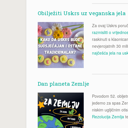
Obilježiti Uskrs uz veganska jela
Za ovaj Uskrs poruči
razmisliti o vrijedno
raskinuti s klaonic
nevjerojatnih 30 mil
najčešća jela na us
Dan planeta Zemlje
Povodom 52. obljet
jedemo za spas Zeml
niskim ugljičnim otis
Rezolucija Zemlja
te