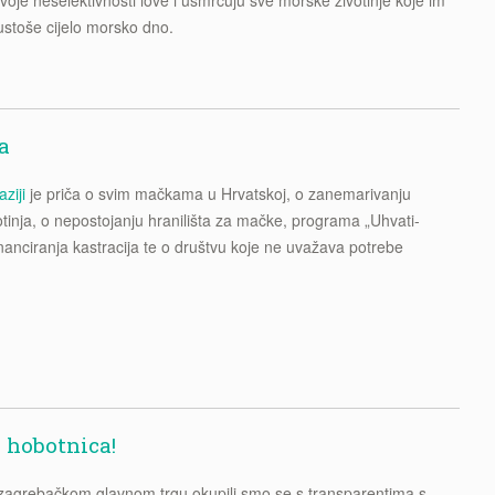
ustoše cijelo morsko dno.
a
ziji
je priča o svim mačkama u Hrvatskoj, o zanemarivanju
otinja, o nepostojanju hranilišta za mačke, programa „Uhvati-
ufinanciranja kastracija te o društvu koje ne uvažava potrebe
 hobotnica!
 zagrebačkom glavnom trgu okupili smo se s transparentima s