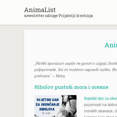
Skip
to
AnimaList
content
newsletter udruge Prijatelji životinja
Anim
„Pariški sporazum uopće ne govori o uzgoju životin
poljoprivrede. Svi mi možemo napraviti razliku. B
prehrane.”
– Moby
Ribolov pustoši mora i oceane
Svjetski dan za oko
pozornosti na dobrob
morskih sisavaca. Up
koćama koje zbog sv