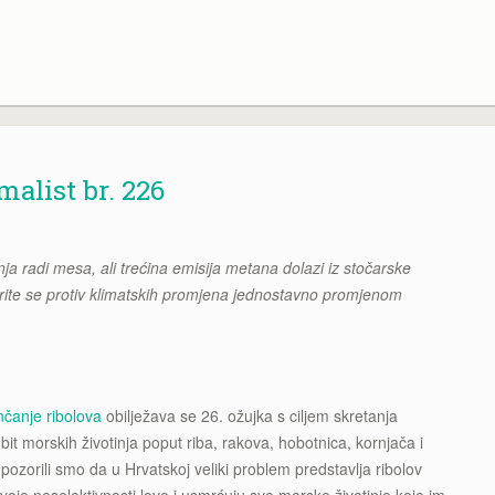
alist br. 226
ja radi mesa, ali trećina emisija metana dolazi iz stočarske
orite se protiv klimatskih promjena jednostavno promjenom
nčanje ribolova
obilježava se 26. ožujka s ciljem skretanja
it morskih životinja poput riba, rakova, hobotnica, kornjača i
ozorili smo da u Hrvatskoj veliki problem predstavlja ribolov
oje neselektivnosti love i usmrćuju sve morske životinje koje im