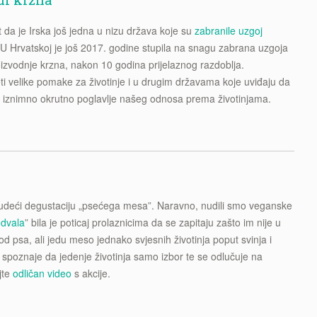
t da je Irska još jedna u nizu država koje su
zabranile uzgoj
. U Hrvatskoj je još 2017. godine stupila na snagu zabrana uzgoja
oizvodnje krzna, nakon 10 godina prijelaznog razdoblja.
eti velike pomake za životinje i u drugim državama koje uviđaju da
ti iznimno okrutno poglavlje našeg odnosa prema životinjama.
deći degustaciju „psećega mesa”. Naravno, nudili smo veganske
dvala
” bila je poticaj prolaznicima da se zapitaju zašto im nije u
od psa, ali jedu meso jednako svjesnih životinja poput svinja i
i spoznaje da jedenje životinja samo izbor te se odlučuje na
jte
odličan video
s akcije.