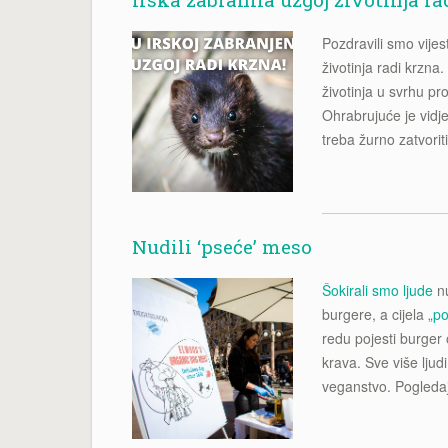
Pozdravili smo vijes
životinja radi krzna
životinja u svrhu pr
Ohrabrujuće je vidj
treba žurno zatvori
Nudili ‘pseće’ meso
Šokirali smo ljude
nu
burgere, a cijela „
po
redu pojesti burger 
krava. Sve više ljud
veganstvo. Pogleda