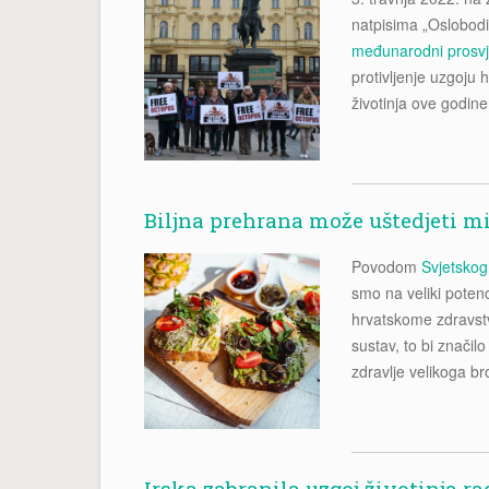
natpisima „Oslobodi
međunarodni prosv
protivljenje uzgoju 
životinja ove godine
Biljna prehrana može uštedjeti mi
Povodom
Svjetskog
smo na veliki potenc
hrvatskome zdravstvu
sustav, to bi znači
zdravlje velikoga br
Irska zabranila uzgoj životinja ra