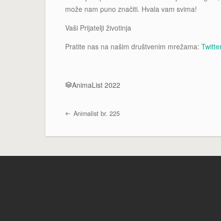
može nam puno značiti. Hvala vam svima!
Vaši Prijatelji životinja
Pratite nas na našim društvenim mrežama:
Twitte
AnimaList 2022
Animalist br. 225
Post navigation