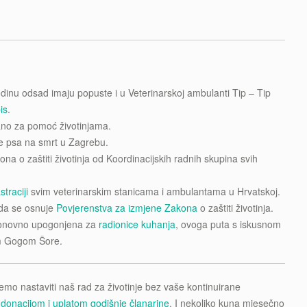
 godinu odsad imaju popuste i u Veterinarskoj ambulanti Tip – Tip
pis
.
zano za pomoć životinjama.
 psa na smrt u Zagrebu.
na o zaštiti životinja od Koordinacijskih radnih skupina svih
traciji
svim veterinarskim stanicama i ambulantama u Hrvatskoj.
 da se osnuje
Povjerenstva za izmjene Zakona
o zaštiti životinja.
ponovno upogonjena za
radionice kuhanja
, ovoga puta s iskusnom
m Gogom Šore.
emo nastaviti naš rad za životinje bez vaše kontinuirane
,
donacijom i uplatom godišnje članarine
. I nekoliko kuna mjesečno