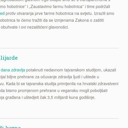
mo hobotnice” i „Zaustavimo farmu hobotnica” i time podržali
jed
protiv otvaranja prve farme hobotnica na svijetu. Izrazili smo
hobotnica te ćemo tražiti da se izmjenama Zakona o zaštiti
 obuhvate i ovi nezaštićeni glavonošci.
lijarde
 dana zdravlja
potaknuti nedavnom tajvanskom studijom, ukazali
ijal biljne prehrane za očuvanje zdravlja ljudi i uštede u
. Kada bi se tajvanska studija primijenila na hrvatski zdravstveni
lo da bismo promjenom prehrane u vegansku mogli poboljšati
oja građana i uštedjeti čak 3,5 milijardi kuna godišnje.
di krzna