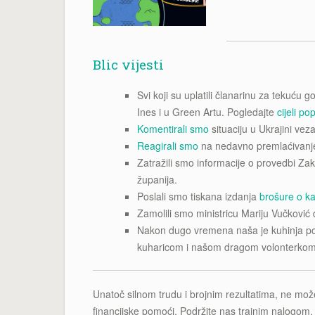
Blic vijesti
Svi koji su uplatili članarinu za tekuću
Ines i u Green Artu. Pogledajte
cijeli po
Komentirali smo
situaciju u Ukrajini ve
Reagirali smo
na nedavno premlaćivanje
Zatražili smo informacije o provedbi Zako
županija.
Poslali smo tiskana izdanja
brošure o kas
Zamolili smo ministricu Mariju Vučković
Nakon dugo vremena naša je kuhinja 
kuharicom i našom dragom volonterko
Unatoč silnom trudu i brojnim rezultatima, ne mož
financijske pomoći. Podržite nas trajnim nalogom