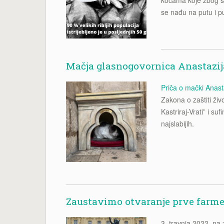
se nađu na putu i p
Mačja glasnogovornica Anastazij
Priča o mački Anasta
Zakona o zaštiti živ
Kastriraj-Vrati” i s
najslabijih.
Zaustavimo otvaranje prve farme
3. travnja 2022. na