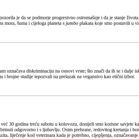
ozorila je da se podmorje progresivno osiromašuje i da je stanje života
s mora, šuma i cijeloga planeta s
jumbo
plakata koje smo postavili u v
am označava diskriminaciju na osnovi vrste; što znači da ih se i dalje i
uju i brojne studije tepozvali na prelazak na veganstvo kao etični izbor.
va već 30 godina treću subotu u kolovozu, donijeli smo korisne savjete k
inuti odgovorno i s ljubavlju. Osim prehrane, redovitog kretanja i bor
ta, liječenje kod veterinara kada je potrebno, cijepljenja, označavanje