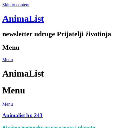
Skip to content
AnimaList
newsletter udruge Prijatelji životinja
Menu
Menu
AnimaList
Menu
Menu
Animalist br. 243
Birajmo vegansko za spas mora i planeta