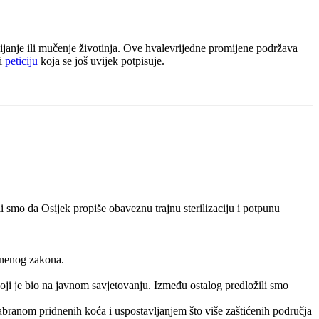
bijanje ili mučenje životinja. Ove hvalevrijedne promijene podržava
i
peticiju
koja se još uvijek potpisuje.
 smo da Osijek propiše obaveznu trajnu sterilizaciju i potpunu
znenog zakona.
oji je bio na javnom savjetovanju. Između ostalog predložili smo
a zabranom pridnenih koća i uspostavljanjem što više zaštićenih područja