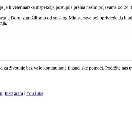
 je li veterinarska inspekcija postupila prema našim prijavama od 24. tr
u u Boru, zatražili smo od srpskog Ministarstva poljoprivrede da hitnim
nja.
ad za životinje bez vaše kontinuirane financijske pomoći. Podržite nas 
In
,
Instagram
i
YouTube
.