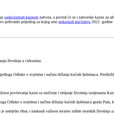
nja
sankcionirati kaznom
zatvora, a povisit će se i zatvorske kazne za u
stvo prihvatilo prijedlog za kojeg smo
pokrenuli inicijativu
2021. godine 
nja životinja u cirkusima.
jedloga Odluke o uvjetima i načinu držanja kućnih ljubimaca. Predložili
ažnost povisivanja kazni za mučenje i ubijanje životinja izmjenama Ka
loga Odluke o uvjetima i načinu držanja kućnih ljubimaca grada Pula, k
e ustrijelio ribar, i istaknuli važnost stvarne zaštite morskih životinj