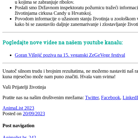
u kojima se zabranjuje ribolov.
Poslali smo Državnom inspektoratu požurnicu tražeći informacije
životinjama cirkusa Candy u Hrvatskoj.
Povodom informacije o užasnom stanju životinja u zoološkom vrt
kako bi se zaustavilo daljnje zanemarivanje i zlostavljanje životi
Pogledajte nove videe na našem youtube kanalu:
Goran Višnjić poziva na 15. veganski ZeGeVege festival
Unatoč silnom trudu i brojnim rezultatima, ne možemo nastaviti naš r
kuna mjesečno može nam puno značiti. Hvala vam svima!
Vaši Prijatelji životinja
Pratite nas na našim društvenim mrežama:
Twitter
,
Facebook
,
Linked
AnimaList 2023
Posted on
20/09/2023
Post navigation
Animalist br. 242