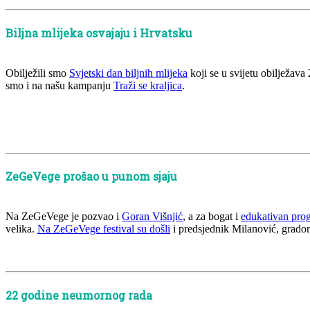
Biljna mlijeka osvajaju i Hrvatsku
Obilježili smo
Svjetski dan biljnih mlijeka
koji se u svijetu obilježava 
smo i na našu kampanju
Traži se kraljica
.
ZeGeVege prošao u punom sjaju
Na ZeGeVege je pozvao i
Goran Višnjić
, a za bogat i
edukativan pro
velika.
Na ZeGeVege festival su došli
i predsjednik Milanović, gradon
22 godine neumornog rada