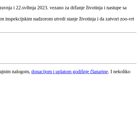
avnja i 22.svibnja 2023. vezano za držanje životinja i nastupe sa
 inspekcijskim nadzorom utvrdi stanje životinja i da zatvori zoo-vrt
trajnim nalogom,
donacijom i uplatom godišnje članarine
. I nekoliko