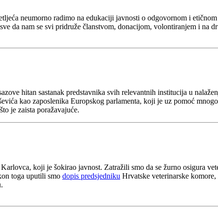
etljeća neumorno radimo na edukaciji javnosti o odgovornom i etičnom p
 sve da nam se svi pridruže članstvom, donacijom, volontiranjem i na d
azove hitan sastanak predstavnika svih relevantnih institucija u nalažen
niševića kao zaposlenika Europskog parlamenta, koji je uz pomoć mnogobr
što je zaista poražavajuće.
Karlovca, koji je šokirao javnost. Zatražili smo da se žurno osigura ve
akon toga uputili smo
dopis predsjedniku
Hrvatske veterinarske komore,
.