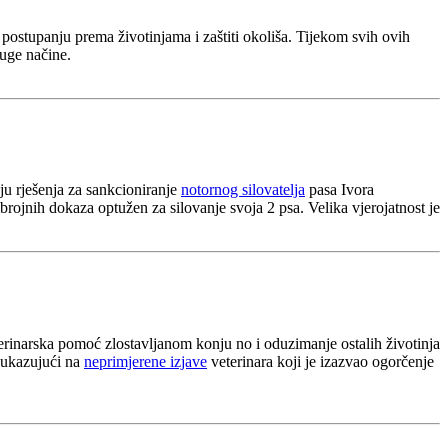
ostupanju prema životinjama i zaštiti okoliša. Tijekom svih ovih
ruge načine.
ju rješenja za sankcioniranje
notornog silovatelja
pasa Ivora
ojnih dokaza optužen za silovanje svoja 2 psa. Velika vjerojatnost je
terinarska pomoć zlostavljanom konju no i oduzimanje ostalih životinja
 ukazujući na
neprimjerene izjave
veterinara koji je izazvao ogorčenje