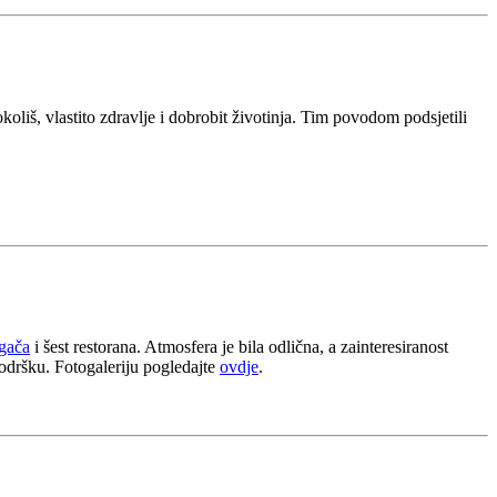
okoliš, vlastito zdravlje i dobrobit životinja. Tim povodom podsjetili
agača
i šest restorana. Atmosfera je bila odlična, a zainteresiranost
odršku. Fotogaleriju pogledajte
ovdje
.