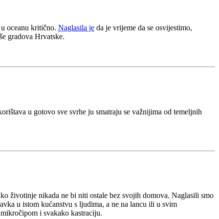
 u oceanu kritično.
Naglasila je
da je vrijeme da se osvijestimo,
iše gradova Hrvatske.
skorištava u gotovo sve svrhe ju smatraju se važnijima od temeljnih
ako životinje nikada ne bi niti ostale bez svojih domova. Naglasili smo
avka u istom kućanstvu s ljudima, a ne na lancu ili u svim
 mikročipom i svakako kastraciju.