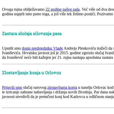
Ovoga rujna obilježavamo
22 godine našeg rada
. Već više od dva des
godina uspjeli smo puno toga, a još više tek želimo postići. Pozivamo
Zastara slučaja silovanja pasa
Uputili smo
dopis predsjedniku Vlade
Andreju Plenkoviću tražeći da s
Ivaniševića. Hrvatsku javnost još je 2015. godine zgrozio slučaj Iva
da Ivanišević neće biti kažnjen jer 21. rujna nastupa apsolutna zastara 
Zlostavljanje konja u Orlovcu
Prijavili smo
slučaj surovog
zlostavljanja konja
u naselju Orlovac kod 
te izricanje zabrane nabavljanja i držanja novih životinja. Par dana n
javnosti utvrdivši da je pretučeni konj kod Karlovca u odličnom stanju