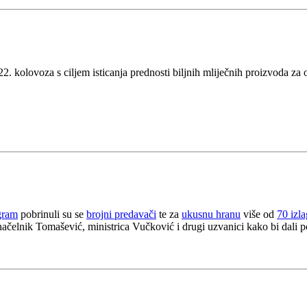
22. kolovoza s ciljem isticanja prednosti biljnih mliječnih proizvoda za 
gram
pobrinuli su se
brojni predavači
te za
ukusnu hranu
više od
70 izl
ačelnik Tomašević, ministrica Vučković i drugi uzvanici kako bi dali p