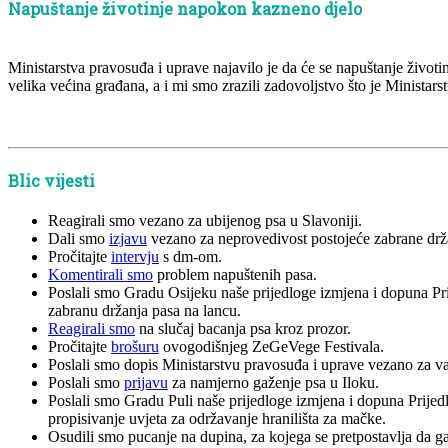
Napuštanje životinje napokon kazneno djelo
Ministarstva pravosuđa i uprave najavilo je da će se napuštanje životi
velika većina građana, a i mi smo zrazili zadovoljstvo što je Ministar
Blic vijesti
Reagirali smo vezano za ubijenog psa u Slavoniji.
Dali smo
izjavu
vezano za neprovedivost postojeće zabrane drža
Pročitajte
intervju
s dm-om.
Komentirali smo
problem napuštenih pasa.
Poslali smo Gradu Osijeku naše prijedloge izmjena i dopuna Pri
zabranu držanja pasa na lancu.
Reagirali smo
na slučaj bacanja psa kroz prozor.
Pročitajte
brošuru
ovogodišnjeg ZeGeVege Festivala.
Poslali smo dopis Ministarstvu pravosuđa i uprave vezano za v
Poslali smo
prijavu
za namjerno gaženje psa u Iloku.
Poslali smo Gradu Puli naše prijedloge izmjena i dopuna Prijed
propisivanje uvjeta za održavanje hranilišta za mačke.
Osudili smo pucanje na dupina, za kojega se pretpostavlja da ga j