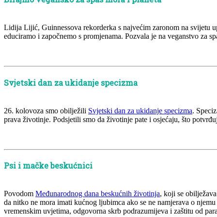
Lidija Lijić, Guinnessova rekorderka s najvećim zaronom na svijetu up
educiramo i započnemo s promjenama. Pozvala je na veganstvo za spa
Svjetski dan za ukidanje specizma
26. kolovoza smo obilježili
Svjetski dan za ukidanje specizma
. Speciz
prava životinje. Podsjetili smo da životinje pate i osjećaju, što potvrđ
Psi i mačke beskućnici
Povodom
Međunarodnog dana beskućnih životinja
, koji se obilježa
da nitko ne mora imati kućnog ljubimca ako se ne namjerava o njemu br
vremenskim uvjetima, odgovorna skrb podrazumijeva i zaštitu od parazi