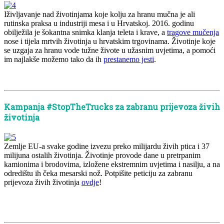
Iživljavanje nad životinjama koje kolju za hranu mučna je ali
rutinska praksa u industriji mesa i u Hrvatskoj. 2016. godinu
obilježila je šokantna snimka klanja teleta i krave, a
tragove mučenja
nose i tijela mrtvih životinja u hrvatskim trgovinama. Životinje koje
se uzgaja za hranu vode tužne živote u užasnim uvjetima, a pomoći
im najlakše možemo tako da ih
prestanemo jesti
.
x
x
Kampanja #StopTheTrucks za zabranu prijevoza živih
životinja
Zemlje EU-a svake godine izvezu preko milijardu živih ptica i 37
milijuna ostalih životinja. Životinje provode dane u pretrpanim
kamionima i brodovima, izložene ekstremnim uvjetima i nasilju, a na
odredištu ih čeka mesarski nož. Potpišite peticiju za zabranu
prijevoza živih životinja
ovdje
!
x
x
x