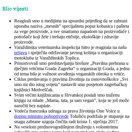
Blic vijesti
Reagirali smo u medijima na apsurdni prijedlog da se zabrani
uporaba naziva „mesnih” specijaliteta poput kobasica i pašteta
za vege proizvode, a sve smatramo napadom na proizvođače i
potrošače koji žele i trebaju etičnije, ekološkije i zdravije
proizvode.
Varaždinska veterinarska inspekcija hitro je reagirala na našu
prijavu
i spriječila održavanje javnog kolinja u organizaciji
motokluba iz Varaždinskih Toplica.
Prisustvovali smo predstavljanju brošure „Pravilna prehrana u
dječjim vrtićima Grada Zagreba” u organizaciji Grada, a jedna
od tema bila je važnost uvođenja veganskih obroka u vrtiće.
Ciklus predavanja o pravima životinja za osnovnoškolce „Svi
smo mi dio istog svijeta” nastavili smo posjetom zagrebačkoj
knjižnici Medveščak.
Svim većim knjižnicama u Hrvatskoj poslali smo traženu
knjigu za mlade „Mama, tata, ja sam vegan”, koja se još može
naručiti bez naplate.
Vodeća francuska udruga za prava životinja One Voice u
dopisu ministru poljoprivrede
Tolušiću podržala je stupanje na
snagu zabrane uzgoja činčila radi krzna 1. siječnja 2017.
Na veselom prednovogodišnjem druženju s volonterima