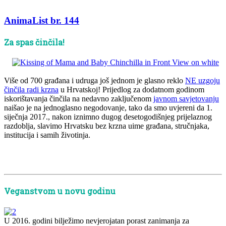
AnimaList br. 144
Za spas činčila!
Više od 700 građana i udruga još jednom je glasno reklo
NE uzgoju
činčila radi krzna
u Hrvatskoj! Prijedlog za dodatnom godinom
iskorištavanja činčila na nedavno zaključenom
javnom savjetovanju
naišao je na jednoglasno negodovanje, tako da smo uvjereni da 1.
siječnja 2017., nakon iznimno dugog desetogodišnjeg prijelaznog
razdoblja, slavimo Hrvatsku bez krzna uime građana, stručnjaka,
institucija i samih životinja.
xx
xx
Veganstvom u novu godinu
U 2016. godini bilježimo nevjerojatan porast zanimanja za