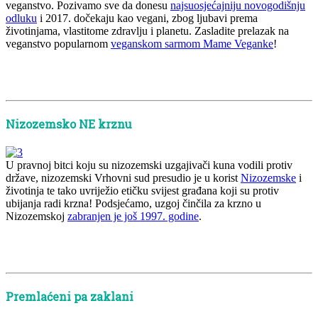
veganstvo. Pozivamo sve da donesu
najsuosjećajniju novogodišnju
odluku
i 2017. dočekaju kao vegani, zbog ljubavi prema
životinjama, vlastitome zdravlju i planetu. Zasladite prelazak na
veganstvo popularnom
veganskom sarmom Mame Veganke
!
x
x
x
Nizozemsko NE krznu
U pravnoj bitci koju su nizozemski uzgajivači kuna vodili protiv
države, nizozemski Vrhovni sud presudio je u korist
Nizozemske
i
životinja te tako uvriježio etičku svijest građana koji su protiv
ubijanja radi krzna! Podsjećamo, uzgoj činčila za krzno u
Nizozemskoj
zabranjen je još 1997. godine
.
x
x
x
Premlaćeni pa zaklani