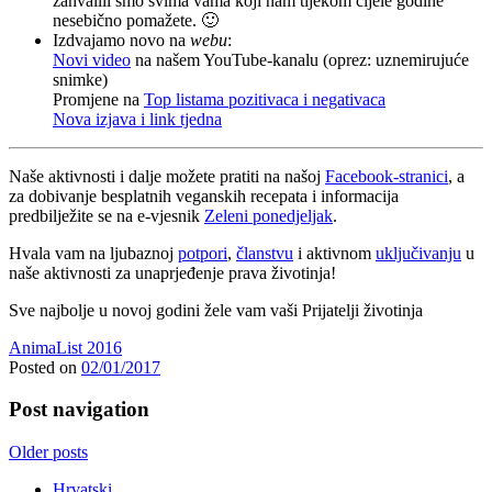
zahvalili smo svima vama koji nam tijekom cijele godine
nesebično pomažete. 🙂
Izdvajamo novo na
webu
:
Novi video
na našem YouTube-kanalu (oprez: uznemirujuće
snimke)
Promjene na
Top listama pozitivaca i negativaca
Nova izjava i link tjedna
Naše aktivnosti i dalje možete pratiti na našoj
Facebook-stranici
, a
za dobivanje besplatnih veganskih recepata i informacija
predbilježite se na e-vjesnik
Zeleni ponedjeljak
.
Hvala vam na ljubaznoj
potpori
,
članstvu
i aktivnom
uključivanju
u
naše aktivnosti za unaprjeđenje prava životinja!
Sve najbolje u novoj godini žele vam vaši Prijatelji životinja
AnimaList 2016
Posted on
02/01/2017
Post navigation
Older posts
Hrvatski