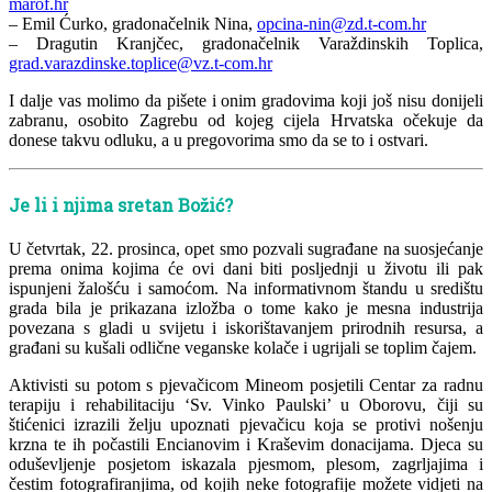
marof.hr
– Emil Ćurko, gradonačelnik Nina,
opcina-nin@zd.t-com.hr
– Dragutin Kranjčec, gradonačelnik Varaždinskih Toplica,
grad.varazdinske.toplice@vz.t-com.hr
I dalje vas molimo da pišete i onim gradovima koji još nisu donijeli
zabranu, osobito Zagrebu od kojeg cijela Hrvatska očekuje da
donese takvu odluku, a u pregovorima smo da se to i ostvari.
Je li i njima sretan Božić?
U četvrtak, 22. prosinca, opet smo pozvali sugrađane na suosjećanje
prema onima kojima će ovi dani biti posljednji u životu ili pak
ispunjeni žalošću i samoćom. Na informativnom štandu u središtu
grada bila je prikazana izložba o tome kako je mesna industrija
povezana s gladi u svijetu i iskorištavanjem prirodnih resursa, a
građani su kušali odlične veganske kolače i ugrijali se toplim čajem.
Aktivisti su potom s pjevačicom Mineom posjetili Centar za radnu
terapiju i rehabilitaciju ‘Sv. Vinko Paulski’ u Oborovu, čiji su
štićenici izrazili želju upoznati pjevačicu koja se protivi nošenju
krzna te ih počastili Encianovim i Kraševim donacijama. Djeca su
oduševljenje posjetom iskazala pjesmom, plesom, zagrljajima i
čestim fotografiranjima, od kojih neke fotografije možete vidjeti na