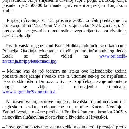
prljavštinom, bio je smješten u drvenoj šupi u polju. Za otkup konja
posuđeno je 5.500,00 kn i nađen privremeni smještaj u Konjičkom
klubu.
– Prijatelji životinja su 13. prosinca 2005. održali predavanje uz
projekciju filma ‘Meet Your Meat’ u zagrebačkoj XVI. gimnaziji. Na
predavanju se govorilo oprednostima vegetarijanstva za životinje,
okoliš i zdravlje.
– Prvi hrvatski reggae band Brain Holidays uključio se u kampanju
Prijatelja životinja educiranja mladih putem informativnog letka.
Letak se može vidjeti na
www.prijatelji-
zivotinja.hr/jpg/letakmladi.jpg
.
– Molimo vas da još jednom na isteku ove kalendarske godine
pokažite suosjećanje i veliko srce ta udomite nekog od napuštenih
pasa iz skloništa u Dumovcu. Svi psi koji čekaju svoje udomitelje
mogu se vidjeti na obnovljenim stranicama
www.zagreb.hr/Skloniste.nsf
.
– Na našem webu, uz nove knjige na hrvatskom i, od nedavno i na
engleskom jeziku, nadopunjene su rubrike Kućne životinje i
Zanimljivosti, a možete pročitati i Predbožićnu crnu kroniku 2005. s
najnovijim slučajevima zlostavljanja životinja u Hrvatskoj.
– I ove godine pozivamo sve na veliki međunarodni prosvjed protiv