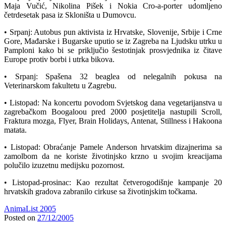
Maja Vučić, Nikolina Pišek i Nokia Cro-a-porter udomljeno
četrdesetak pasa iz Skloništa u Dumovcu.
• Srpanj: Autobus pun aktivista iz Hrvatske, Slovenije, Srbije i Crne
Gore, Mađarske i Bugarske uputio se iz Zagreba na Ljudsku utrku u
Pamploni kako bi se priključio šestotinjak prosvjednika iz čitave
Europe protiv borbi i utrka bikova.
• Srpanj: Spašena 32 beaglea od nelegalnih pokusa na
Veterinarskom fakultetu u Zagrebu.
• Listopad: Na koncertu povodom Svjetskog dana vegetarijanstva u
zagrebačkom Boogaloou pred 2000 posjetitelja nastupili Scroll,
Fraktura mozga, Flyer, Brain Holidays, Antenat, Stillness i Hakoona
matata.
• Listopad: Obraćanje Pamele Anderson hrvatskim dizajnerima sa
zamolbom da ne koriste životinjsko krzno u svojim kreacijama
polučilo izuzetnu medijsku pozornost.
• Listopad-prosinac: Kao rezultat četverogodišnje kampanje 20
hrvatskih gradova zabranilo cirkuse sa životinjskim točkama.
AnimaList 2005
Posted on
27/12/2005