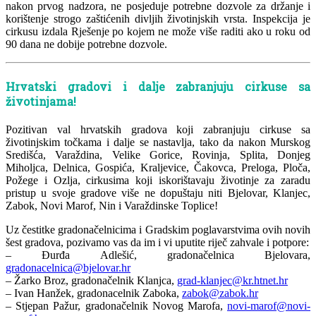
nakon prvog nadzora, ne posjeduje potrebne dozvole za držanje i
korištenje strogo zaštićenih divljih životinjskih vrsta. Inspekcija je
cirkusu izdala Rješenje po kojem ne može više raditi ako u roku od
90 dana ne dobije potrebne dozvole.
Hrvatski gradovi i dalje zabranjuju cirkuse sa
životinjama!
Pozitivan val hrvatskih gradova koji zabranjuju cirkuse sa
životinjskim točkama i dalje se nastavlja, tako da nakon Murskog
Središća, Varaždina, Velike Gorice, Rovinja, Splita, Donjeg
Miholjca, Delnica, Gospića, Kraljevice, Čakovca, Preloga, Ploča,
Požege i Ozlja, cirkusima koji iskorištavaju životinje za zaradu
pristup u svoje gradove više ne dopuštaju niti Bjelovar, Klanjec,
Zabok, Novi Marof, Nin i Varaždinske Toplice!
Uz čestitke gradonačelnicima i Gradskim poglavarstvima ovih novih
šest gradova, pozivamo vas da im i vi uputite riječ zahvale i potpore:
– Đurđa Adlešić, gradonačelnica Bjelovara,
gradonacelnica@bjelovar.hr
– Žarko Broz, gradonačelnik Klanjca,
grad-klanjec@kr.htnet.hr
– Ivan Hanžek, gradonacelnik Zaboka,
zabok@zabok.hr
– Stjepan Pažur, gradonačelnik Novog Marofa,
novi-marof@novi-