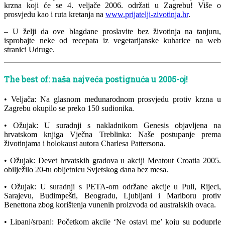
krzna koji će se 4. veljače 2006. održati u Zagrebu! Više o
prosvjedu kao i ruta kretanja na
www.prijatelji-zivotinja.hr
.
– U želji da ove blagdane proslavite bez životinja na tanjuru,
isprobajte neke od recepata iz vegetarijanske kuharice na web
stranici Udruge.
The best of: naša najveća postignuća u 2005-oj!
• Veljača: Na glasnom međunarodnom prosvjedu protiv krzna u
Zagrebu okupilo se preko 150 sudionika.
• Ožujak: U suradnji s nakladnikom Genesis objavljena na
hrvatskom knjiga Vječna Treblinka: Naše postupanje prema
životinjama i holokaust autora Charlesa Pattersona.
• Ožujak: Devet hrvatskih gradova u akciji Meatout Croatia 2005.
obilježilo 20-tu obljetnicu Svjetskog dana bez mesa.
• Ožujak: U suradnji s PETA-om održane akcije u Puli, Rijeci,
Sarajevu, Budimpešti, Beogradu, Ljubljani i Mariboru protiv
Benettona zbog korištenja vunenih proizvoda od australskih ovaca.
• Lipanj/srpanj: Početkom akcije ‘Ne ostavi me’ koju su poduprle