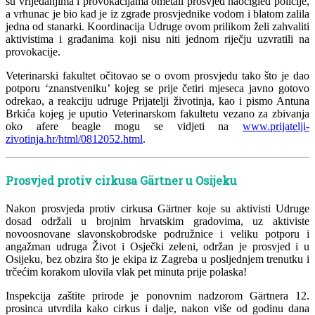
su vrijeđanjima i provokacijama ometali prosvjed naočigled policije,
a vrhunac je bio kad je iz zgrade prosvjednike vodom i blatom zalila
jedna od stanarki. Koordinacija Udruge ovom prilikom želi zahvaliti
aktivistima i građanima koji nisu niti jednom riječju uzvratili na
provokacije.
Veterinarski fakultet očitovao se o ovom prosvjedu tako što je dao
potporu ‘znanstveniku’ kojeg se prije četiri mjeseca javno gotovo
odrekao, a reakciju udruge Prijatelji životinja, kao i pismo Antuna
Brkića kojeg je uputio Veterinarskom fakultetu vezano za zbivanja
oko afere beagle mogu se vidjeti na
www.prijatelji-
zivotinja.hr/html/0812052.html
.
Prosvjed protiv cirkusa Gärtner u Osijeku
Nakon prosvjeda protiv cirkusa Gärtner koje su aktivisti Udruge
dosad održali u brojnim hrvatskim gradovima, uz aktiviste
novoosnovane slavonskobrodske podružnice i veliku potporu i
angažman udruga Život i Osječki zeleni, održan je prosvjed i u
Osijeku, bez obzira što je ekipa iz Zagreba u posljednjem trenutku i
trčećim korakom ulovila vlak pet minuta prije polaska!
Inspekcija zaštite prirode je ponovnim nadzorom Gärtnera 12.
prosinca utvrdila kako cirkus i dalje, nakon više od godinu dana