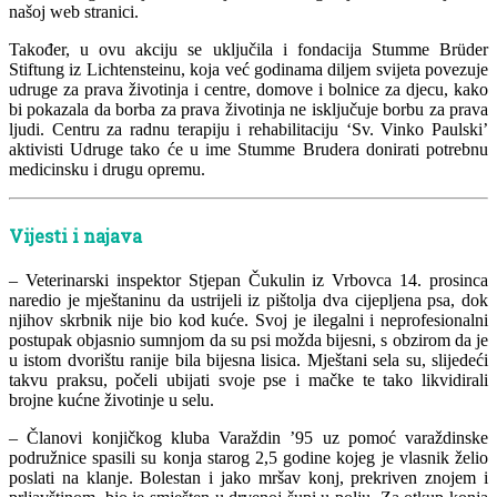
našoj web stranici.
Također, u ovu akciju se uključila i fondacija Stumme Brüder
Stiftung iz Lichtensteinu, koja već godinama diljem svijeta povezuje
udruge za prava životinja i centre, domove i bolnice za djecu, kako
bi pokazala da borba za prava životinja ne isključuje borbu za prava
ljudi. Centru za radnu terapiju i rehabilitaciju ‘Sv. Vinko Paulski’
aktivisti Udruge tako će u ime Stumme Brudera donirati potrebnu
medicinsku i drugu opremu.
Vijesti i najava
– Veterinarski inspektor Stjepan Čukulin iz Vrbovca 14. prosinca
naredio je mještaninu da ustrijeli iz pištolja dva cijepljena psa, dok
njihov skrbnik nije bio kod kuće. Svoj je ilegalni i neprofesionalni
postupak objasnio sumnjom da su psi možda bijesni, s obzirom da je
u istom dvorištu ranije bila bijesna lisica. Mještani sela su, slijedeći
takvu praksu, počeli ubijati svoje pse i mačke te tako likvidirali
brojne kućne životinje u selu.
– Članovi konjičkog kluba Varaždin ’95 uz pomoć varaždinske
podružnice spasili su konja starog 2,5 godine kojeg je vlasnik želio
poslati na klanje. Bolestan i jako mršav konj, prekriven znojem i