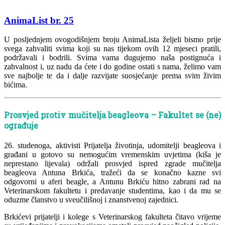
AnimaList br. 25
U posljednjem ovogodišnjem broju AnimaLista željeli bismo prije
svega zahvaliti svima koji su nas tijekom ovih 12 mjeseci pratili,
podržavali i bodrili. Svima vama dugujemo naša postignuća i
zahvalnost i, uz nadu da ćete i do godine ostati s nama, želimo vam
sve najbolje te da i dalje razvijate suosjećanje prema svim živim
bićima.
Prosvjed protiv mučitelja beagleova – Fakultet se (ne)
ograđuje
26. studenoga, aktivisti Prijatelja životinja, udomitelji beagleova i
građani u gotovo su nemogućim vremenskim uvjetima (kiša je
neprestano lijevala) održali prosvjed ispred zgrade mučitelja
beagleova Antuna Brkića, tražeći da se konačno kazne svi
odgovorni u aferi beagle, a Antunu Brkiću hitno zabrani rad na
Veterinarskom fakultetu i predavanje studentima, kao i da mu se
oduzme članstvo u sveučilišnoj i znanstvenoj zajednici.
Brkićevi prijatelji i kolege s Veterinarskog fakulteta čitavo vrijeme