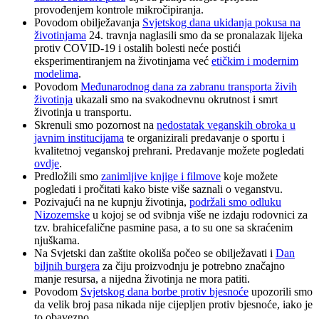
provođenjem kontrole mikročipiranja.
Povodom obilježavanja
Svjetskog dana ukidanja pokusa na
životinjama
24. travnja naglasili smo da se pronalazak lijeka
protiv COVID-19 i ostalih bolesti neće postići
eksperimentiranjem na životinjama već
etičkim i modernim
modelima
.
Povodom
Međunarodnog dana za zabranu transporta živih
životinja
ukazali smo na svakodnevnu okrutnost i smrt
životinja u transportu.
Skrenuli smo pozornost na
nedostatak veganskih obroka u
javnim institucijama
te organizirali predavanje o sportu i
kvalitetnoj veganskoj prehrani. Predavanje možete pogledati
ovdje
.
Predložili smo
zanimljive knjige i filmove
koje možete
pogledati i pročitati kako biste više saznali o veganstvu.
Pozivajući na ne kupnju životinja,
podržali smo odluku
Nizozemske
u kojoj se od svibnja više ne izdaju rodovnici za
tzv. brahicefalične pasmine pasa, a to su one sa skraćenim
njuškama.
Na Svjetski dan zaštite okoliša počeo se obilježavati i
Dan
biljnih burgera
za čiju proizvodnju je potrebno značajno
manje resursa, a nijedna životinja ne mora patiti.
Povodom
Svjetskog dana borbe protiv bjesnoće
upozorili smo
da velik broj pasa nikada nije cijepljen protiv bjesnoće, iako je
to obavezno.