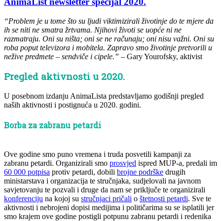
AnimaList newsletter specijal 2020.
“Problem je u tome što su ljudi viktimizirali životinje do te mjere da
ih se niti ne smatra žrtvama. Njihovi životi se uopće ni ne
razmatraju. Oni su ništa; oni se ne računaju; oni nisu važni. Oni su
roba poput televizora i mobitela. Zapravo smo životinje pretvorili u
nežive predmete – sendviče i cipele.”
– Gary Yourofsky, aktivist
Pregled aktivnosti u 2020.
U posebnom izdanju AnimaLista predstavljamo godišnji pregled
naših aktivnosti i postignuća u 2020. godini.
Borba za zabranu petardi
Ove godine smo puno vremena i truda posvetili kampanji za
zabranu petardi. Organizirali smo
prosvjed
ispred MUP-a, predali im
60 000 potpisa
protiv petardi, dobili
brojne podrške
drugih
ministarstava i organizacija te stručnjaka, sudjelovali na javnom
savjetovanju te pozvali i druge da nam se priključe te organizirali
konferenciju
na kojoj su
stručnjaci pričali
o
štetnosti petardi
. Sve te
aktivnosti i nebrojeni dopisi medijima i političarima su se isplatili jer
smo krajem ove godine postigli potpunu zabranu petardi i redenika