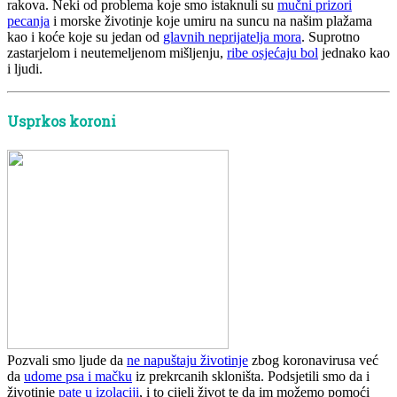
rakova. Neki od problema koje smo istaknuli su
mučni prizori
pecanja
i morske životinje koje umiru na suncu na našim plažama
kao i koće koje su jedan od
glavnih neprijatelja mora
. Suprotno
zastarjelom i neutemeljenom mišljenju,
ribe osjećaju bol
jednako kao
i ljudi.
Usprkos koroni
Pozvali smo ljude da
ne napuštaju životinje
zbog koronavirusa već
da
udome psa i mačku
iz prekrcanih skloništa. Podsjetili smo da i
životinje
pate u izolaciji
, i to cijeli život te da im možemo pomoći