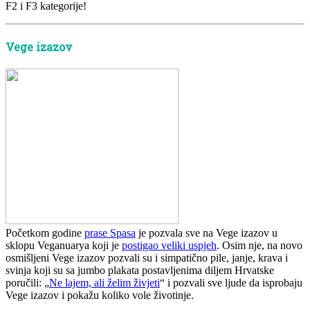
F2 i F3 kategorije!
Vege izazov
Početkom godine
prase Spasa
je pozvala sve na Vege izazov u
sklopu Veganuarya koji je
postigao veliki uspjeh
. Osim nje, na novo
osmišljeni Vege izazov pozvali su i simpatično pile, janje, krava i
svinja koji su sa jumbo plakata postavljenima diljem Hrvatske
poručili: „
Ne lajem, ali želim živjeti
“ i pozvali sve ljude da isprobaju
Vege izazov i pokažu koliko vole životinje.