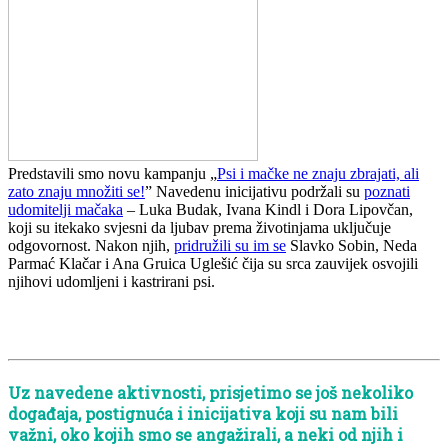
Predstavili smo novu kampanju „
Psi i mačke ne znaju zbrajati, ali
zato znaju množiti se!
” Navedenu inicijativu podržali su
poznati
udomitelji mačaka
– Luka Budak, Ivana Kindl i Dora Lipovčan,
koji su itekako svjesni da ljubav prema životinjama uključuje
odgovornost. Nakon njih,
pridružili su im se
Slavko Sobin, Neda
Parmać Klačar i Ana Gruica Uglešić čija su srca zauvijek osvojili
njihovi udomljeni i kastrirani psi.
Uz navedene aktivnosti, prisjetimo se još nekoliko
događaja, postignuća i inicijativa koji su nam bili
važni, oko kojih smo se angažirali, a neki od njih i