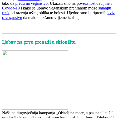
tako da
pređu na veganstvo
. Ukazali smo na
povezanost debljine i
Covida-19
i kako se upravo veganskom prehranom može
smanjiti
rizik
od razvoja težeg oblika te bolesti. Ujedno smo i pripremili
kviz
o veganstvu
da malo olakšamo vrijeme izolacije.
Ljubav na prvu pronađi u skloništu
Naša najdugovječnija kampanja „Obitelj na more, a pas na ulicu?!”
proslavila je punoljetnost objavom jumbo plakata. Ingrid Divković i