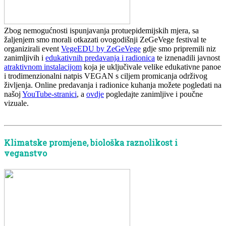
Zbog nemogućnosti ispunjavanja protuepidemijskih mjera, sa
žaljenjem smo morali otkazati ovogodišnji ZeGeVege festival te
organizirali event
VegeEDU by ZeGeVege
gdje smo pripremili niz
zanimljivih i
edukativnih predavanja i radionica
te iznenadili javnost
atraktivnom instalacijom
koja je uključivale velike edukativne panoe
i trodimenzionalni natpis VEGAN s ciljem promicanja održivog
življenja. Online predavanja i radionice kuhanja možete pogledati na
našoj
YouTube-stranici
, a
ovdje
pogledajte zanimljive i poučne
vizuale.
Klimatske promjene, biološka raznolikost i
veganstvo