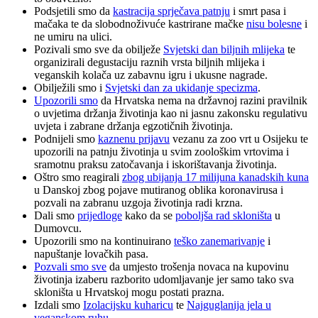
Podsjetili smo da
kastracija sprječava patnju
i smrt pasa i
mačaka te da slobodnoživuće kastrirane mačke
nisu bolesne
i
ne umiru na ulici.
Pozivali smo sve da obilježe
Svjetski dan biljnih mlijeka
te
organizirali degustaciju raznih vrsta biljnih mlijeka i
veganskih kolača uz zabavnu igru i ukusne nagrade.
Obilježili smo i
Svjetski dan za ukidanje specizma
.
Upozorili smo
da Hrvatska nema na državnoj razini pravilnik
o uvjetima držanja životinja kao ni jasnu zakonsku regulativu
uvjeta i zabrane držanja egzotičnih životinja.
Podnijeli smo
kaznenu prijavu
vezanu za zoo vrt u Osijeku te
upozorili na patnju životinja u svim zoološkim vrtovima i
sramotnu praksu zatočavanja i iskorištavanja životinja.
Oštro smo reagirali
zbog ubijanja 17 milijuna kanadskih kuna
u Danskoj zbog pojave mutiranog oblika koronavirusa i
pozvali na zabranu uzgoja životinja radi krzna.
Dali smo
prijedloge
kako da se
poboljša rad skloništa
u
Dumovcu.
Upozorili smo na kontinuirano
teško zanemarivanje
i
napuštanje lovačkih pasa.
Pozvali smo sve
da umjesto trošenja novaca na kupovinu
životinja izaberu razborito udomljavanje jer samo tako sva
skloništa u Hrvatskoj mogu postati prazna.
Izdali smo
Izolacijsku kuharicu
te
Najguglanija jela u
veganskom ruhu
.