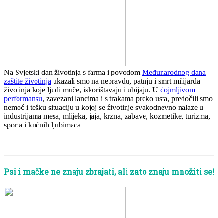
Na Svjetski dan životinja s farma i povodom
Međunarodnog dana
zaštite životinja
ukazali smo na nepravdu, patnju i smrt milijarda
životinja koje ljudi muče, iskorištavaju i ubijaju. U
dojmljivom
performansu
, zavezani lancima i s trakama preko usta, predočili smo
nemoć i tešku situaciju u kojoj se životinje svakodnevno nalaze u
industrijama mesa, mlijeka, jaja, krzna, zabave, kozmetike, turizma,
sporta i kućnih ljubimaca.
Psi i mačke ne znaju zbrajati, ali zato znaju množiti se!