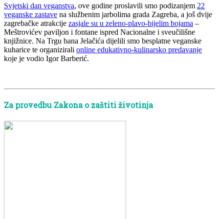
Svjetski dan veganstva
, ove godine proslavili smo podizanjem
22
veganske zastave
na službenim jarbolima grada Zagreba, a još dvije
zagrebačke atrakcije
zasjale su u zeleno-plavo-bijelim bojama
–
Meštrovićev paviljon i fontane ispred Nacionalne i sveučilišne
knjižnice. Na Trgu bana Jelačića dijelili smo besplatne veganske
kuharice te organizirali
online edukativno-kulinarsko predavanje
koje je vodio Igor Barberić.
Za provedbu Zakona o zaštiti životinja