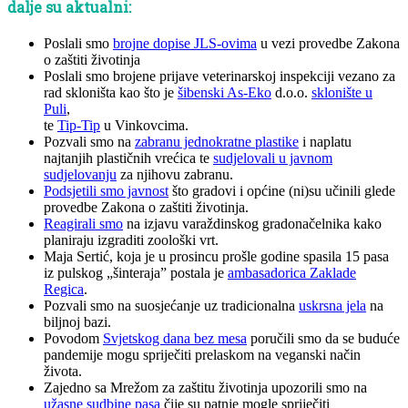
dalje su aktualni:
Poslali smo
brojne dopise JLS-ovima
u vezi provedbe Zakona
o zaštiti životinja
Poslali smo brojene prijave veterinarskoj inspekciji vezano za
rad skloništa kao što je
šibenski As-Eko
d.o.o.
sklonište u
Puli
,
te
Tip-Tip
u Vinkovcima.
Pozvali smo na
zabranu jednokratne plastike
i naplatu
najtanjih plastičnih vrećica te
sudjelovali u javnom
sudjelovanju
za njihovu zabranu.
Podsjetili smo javnost
što gradovi i općine (ni)su učinili glede
provedbe Zakona o zaštiti životinja.
Reagirali smo
na izjavu varaždinskog gradonačelnika kako
planiraju izgraditi zoološki vrt.
Maja Sertić, koja je u prosincu prošle godine spasila 15 pasa
iz pulskog „šinteraja” postala je
ambasadorica Zaklade
Regica
.
Pozvali smo na suosjećanje uz tradicionalna
uskrsna jela
na
biljnoj bazi.
Povodom
Svjetskog dana bez mesa
poručili smo da se buduće
pandemije mogu spriječiti prelaskom na veganski način
života.
Zajedno sa Mrežom za zaštitu životinja upozorili smo na
užasne sudbine pasa
čije su patnje mogle spriječiti