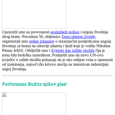
Upozorili smo na povezanost
australskih požara
i uzgoja životinja
zbog hrane. Povodom 50. obljetnice
Dana planeta Zemlje
,
organizirali smo
online izlaganje
o razarajućim posljedicama uzgoja
životinja za hranu na zdravlje planeta i ljudi koje je vodila Nikolina
Plenar Jeličić. Obilježili smo i
Svjetski dan zaštite okoliša
čija je
tema bila biološka raznolikost. Podsjetili smo da novo UN-ovo
izvješće o zaštiti okoliša pokazuje da je oko milijun vrsta u opasnosti
od izumiranja, najveći dio krivice stavlja na intenzivan industrijski
uzgoj životinja.
Performans: Budite njihov glas!