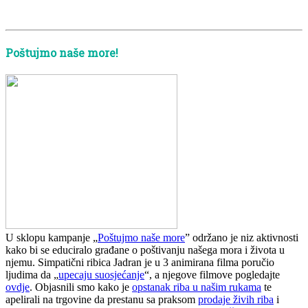
Poštujmo naše more!
U sklopu kampanje „
Poštujmo naše more
” održano je niz aktivnosti
kako bi se educiralo građane o poštivanju našega mora i života u
njemu. Simpatični ribica Jadran je u 3 animirana filma poručio
ljudima da „
upecaju suosjećanje
“, a njegove filmove pogledajte
ovdje
. Objasnili smo kako je
opstanak riba u našim rukama
te
apelirali na trgovine da prestanu sa praksom
prodaje živih riba
i