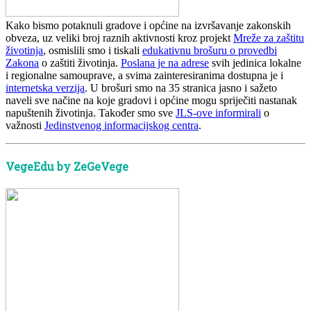
Kako bismo potaknuli gradove i općine na izvršavanje zakonskih
obveza, uz veliki broj raznih aktivnosti kroz projekt
Mreže za zaštitu
životinja
, osmislili smo i tiskali
edukativnu brošuru o provedbi
Zakona
o zaštiti životinja.
Poslana je na adrese
svih jedinica lokalne
i regionalne samouprave, a svima zainteresiranima dostupna je i
internetska verzija
. U brošuri smo na 35 stranica jasno i sažeto
naveli sve načine na koje gradovi i općine mogu spriječiti nastanak
napuštenih životinja. Također smo sve
JLS-ove informirali
o
važnosti
Jedinstvenog informacijskog centra
.
VegeEdu by ZeGeVege