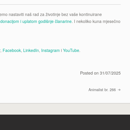
emo nastaviti naš rad za životinje bez vaše kontinuirane
,
donacijom i uplatom godišnje članarine
. I nekoliko kuna mjesečno
r
,
Facebook
,
LinkedIn
,
Instagram
i
YouTube
.
Posted on
31/07/2025
Animalist br. 266