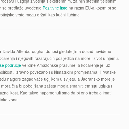
rodstvu i uzgoja životinja s ekstremnim, za njih štetnim tjelesnim
r se predlaže uvođenje
Pozitivne liste
na razini EU-a kojom bi se
votinjske vrste mogu držati kao kućni ljubimci.
ir Davida Attenborougha, donosi gledateljima dosad neviđene
ćarenja i njegovih razarajućih posljedica na more i život u njemu.
i se područje
veličine Amazonske prašume, a koćarenje je, uz
olikosti, izravno povezano i s klimatskim promjenama. Hrvatske
đu najgore zagađivače ugljikom u svijetu, a Jadransko more je
a mora čija bi poboljšana zaštita mogla smanjiti emisiju ugljika i
 raznolikost. Kao takvo napomenuli smo da bi ono trebalo imati
take zona.