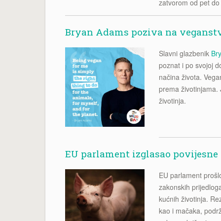
zatvorom od pet do
Bryan Adams poziva na veganst
Slavni glazbenik
Br
poznat i po svojoj 
načina života. Vega
prema životinjama. 
životinja.
EU parlament izglasao povijesne 
EU parlament proš
zakonskih prijedloga
kućnih životinja. Re
kao i mačaka, podrž