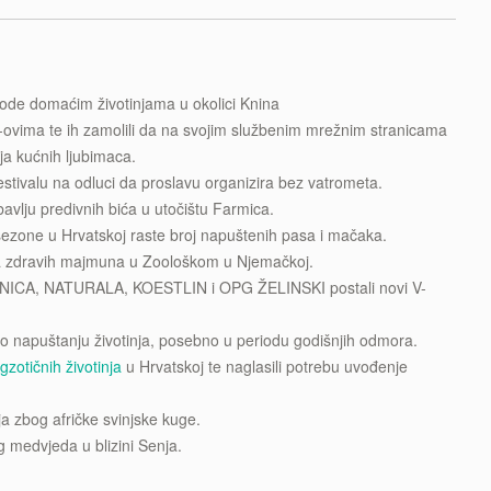
 vode domaćim životinjama u okolici Knina
-ovima te ih zamolili da na svojim službenim mrežnim stranicama
ja kućnih ljubimaca.
stivalu na odluci da proslavu organizira bez vatrometa.
bavlju predivnih bića u utočištu Farmica.
sezone u Hrvatskoj raste broj napuštenih pasa i mačaka.
ja zdravih majmuna u Zoološkom u Njemačkoj.
ČNICA, NATURALA, KOESTLIN i OPG ŽELINSKI postali novi V-
li o napuštanju životinja, posebno u periodu godišnjih odmora.
gzotičnih životinja
u Hrvatskoj te naglasili potrebu uvođenje
a zbog afričke svinjske kuge.
 medvjeda u blizini Senja.