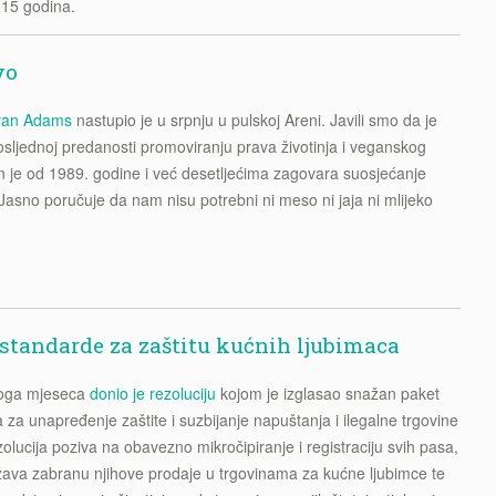
 15 godina.
vo
yan Adams
nastupio je u srpnju u pulskoj Areni. Javili smo da je
dosljednoj predanosti promoviranju prava životinja i veganskog
n je od 1989. godine i već desetljećima zagovara suosjećanje
Jasno poručuje da nam nisu potrebni ni meso ni jaja ni mlijeko
standarde za zaštitu kućnih ljubimaca
loga mjeseca
donio je rezoluciju
kojom je izglasao snažan paket
 za unapređenje zaštite i suzbijanje napuštanja i ilegalne trgovine
zolucija poziva na obavezno mikročipiranje i registraciju svih pasa,
ava zabranu njihove prodaje u trgovinama za kućne ljubimce te