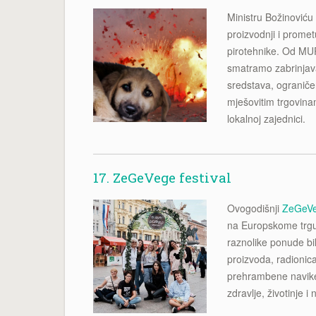
Ministru Božinović
proizvodnji i promet
pirotehnike. Od MU
smatramo zabrinjav
sredstava, ograničen
mješovitim trgovina
lokalnoj zajednici.
17. ZeGeVege festival
Ovogodišnji
ZeGeVeg
na Europskome trgu
raznolike ponude bil
proizvoda, radionica
prehrambene navike,
zdravlje, životinje i