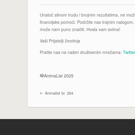
Unatoč silnom trudu i brojnim rezultatima, ne mož
financijske pomoći. Podržite nas trajnim nalogom
može nam puno značiti. Hvala vam svima!
Vaši Prijatelji životinja
Pratite nas na našim društvenim mrežama:
Twitte
AnimaList 2025
Animalist br. 264
Post navigation