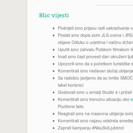
Blic vijesti
Podnijeli smo prijavu radi uskraćivanje
Poslali smo dopis svim JLS-ovima i JRS
objave Odluku o uvjetima i načinu držan
Uputili smo zahvalu Pulskom filmskom fe
Imali smo čast provesti dan okruženi lju
Upozorili smo da s početkom turističke 
Komentirali smo nedavan slučaj ubijan
Sa radošću javljamo da su tvrtke SMO
label korisnici.
Gostovali smo u emisiji Studio 4 i priča
Komentirali smo trenutnu situaciju oko
e
Pozitivne liste.
Reagirali smo na masovna ubijanja svinj
Komentirali smo najavu odstrela smeđeg
Zaprati kampanju #NisuSviLjubimci