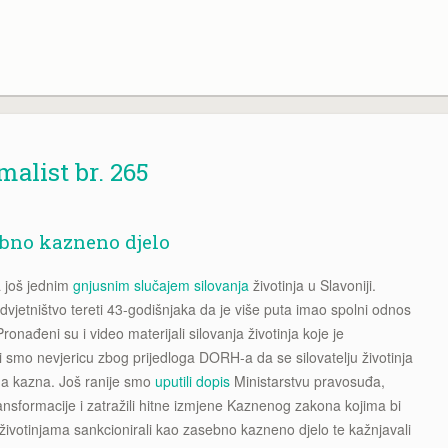
alist br. 265
sebno kazneno djelo
a još jednim
gnjusnim slučajem silovanja
životinja u Slavoniji.
vjetništvo tereti 43-godišnjaka da je više puta imao spolni odnos
ronađeni su i video materijali silovanja životinja koje je
li smo nevjericu zbog prijedloga DORH-a da se silovatelju životinja
na kazna. Još ranije smo
uputili dopis
Ministarstvu pravosuđa,
ransformacije i zatražili hitne izmjene Kaznenog zakona kojima bi
 životinjama sankcionirali kao zasebno kazneno djelo te kažnjavali