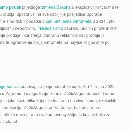
u
smo poslali
prijedloge
izmjena Zakona
o eksplozivnim tvarima te
u oružja, upozorivši na sve ozbiljnije posljedice uporabe
P-a smo dobili podatke o
čak 594 javna vatrometa
u 2024., što
ajućim i neodrživim.
Predložili smo
zabranu bučnih pirotehničkih
je prodaje i korištenja, zabranu reklamiranja i prodaje u
ma te ograničenje broja vatrometa na najviše tri godišnje po
e festival
održivog življenja održat će se 5., 6. i 7. rujna 2025.
 u Zagrebu. I ovogodišnje izdanje ZeGeVegea donosi tri dana
jnih jela, kozmetike koja nije testirana na životinjama, ekoloških
 i edukacija. ZeGeVege je prilika da svi, bez obzira na
 otkriju novu stranu svakodnevnog življenja koja je bolja za
 naš planet.