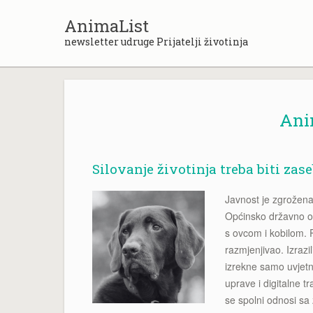
Skip
to
AnimaList
content
newsletter udruge Prijatelji životinja
Anim
Silovanje životinja treba biti za
Javnost je zgrožen
Općinsko državno od
s ovcom i kobilom. P
razmjenjivao. Izrazi
izrekne samo uvjet
uprave i digitalne t
se spolni odnosi sa