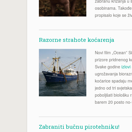
zabranu križanja u s
osobinama. Takođe
propisalo koje se ži
Razorne strahote koćarenja
Novi film „Ocean” S
prizore pridnenog ko
Svake godine
izlov
ugrožavanja biorazn
koćarice spadaju me
jedno od tri svjetsk
poboljšati biološku
barem 20 posto no-
Zabraniti bučnu pirotehniku!