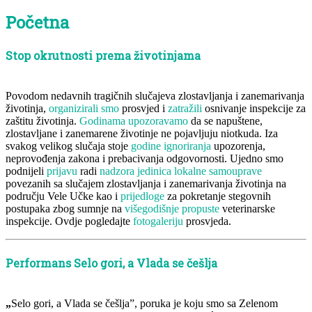
Početna
Stop okrutnosti prema životinjama
Povodom nedavnih tragičnih slučajeva zlostavljanja i zanemarivanja
životinja,
organizirali smo
prosvjed i
zatražili
osnivanje inspekcije za
zaštitu životinja.
Godinama upozoravamo
da se napuštene,
zlostavljane i zanemarene životinje ne pojavljuju niotkuda. Iza
svakog velikog slučaja stoje
godine ignoriranja
upozorenja,
neprovođenja zakona i prebacivanja odgovornosti. Ujedno smo
podnijeli
prijavu
radi
nadzora jedinica lokalne samouprave
povezanih sa slučajem zlostavljanja i zanemarivanja životinja na
području Vele Učke kao i
prijedloge
za pokretanje stegovnih
postupaka zbog sumnje na
višegodišnje propuste
veterinarske
inspekcije. Ovdje pogledajte
fotogaleriju
prosvjeda.
Performans Selo gori, a Vlada se češlja
„
Selo gori, a Vlada se češlja”, poruka je koju smo sa Zelenom