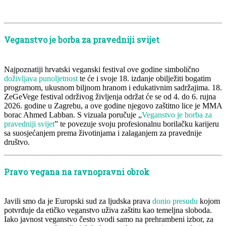
Veganstvo je borba za pravedniji svijet
Najpoznatiji hrvatski veganski festival ove godine simbolično
doživljava punoljetnost
te će i svoje 18. izdanje obilježiti bogatim
programom, ukusnom biljnom hranom i edukativnim sadržajima. 18.
ZeGeVege festival održivog življenja održat će se od 4. do 6. rujna
2026. godine u Zagrebu, a ove godine njegovo zaštitno lice je MMA
borac Ahmed Labban. S vizuala poručuje „
Veganstvo je borba za
pravedniji svijet
” te povezuje svoju profesionalnu borilačku karijeru
sa suosjećanjem prema životinjama i zalaganjem za pravednije
društvo.
Pravo vegana na ravnopravni obrok
Javili smo da je Europski sud za ljudska prava
donio presudu
kojom
potvrđuje da etičko veganstvo uživa zaštitu kao temeljna sloboda.
Iako javnost veganstvo često svodi samo na prehrambeni izbor, za