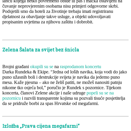
lancu kojega netko povremeno obiđe ili pas i mačka ostavljeni na
čuvanje neprovjerenim osobama nisu primjeri odgovorne skrbi.
Podsjetili smo da hoteli za životinje trebaju imati registriranu
djelatnost za obavljanje takve usluge, a objekt udovoljavati
propisanim uvjetima za njihovu zaštitu i dobrobit.
Zelena Šalata za svijet bez šnicla
Brojni građani
okupili su se
na
rasprodanom koncertu
Darka Rundeka & Ekipe. “Jedna od loših navika, koja vodi do jako
puno užasnih boli i destrukcije svijeta je navika da jedemo puno
mesa. Kaže pjesma – ako ne želiš patiti, ne možeš nanositi patnju
nikome tko osjeća bol,” poručio je Rundek s pozornice. Tijekom
koncerta, članovi Zelene akcije i naše udruge
popeli su se na
pozornicu
i razvili transparente kojima su pozvali tisuće posjetitelja
da se pridruže borbi za spas Hrvatske od megafarmi.
Izložba „Prava cijena megafarmi”