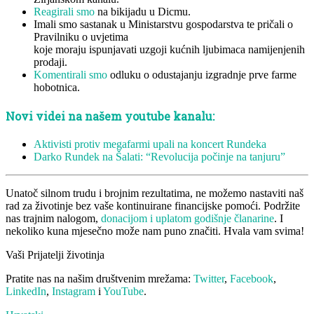
Reagirali smo
na bikijadu u Dicmu.
Imali smo sastanak u Ministarstvu gospodarstva te pričali o
Pravilniku o uvjetima
koje moraju ispunjavati uzgoji kućnih ljubimaca namijenjenih
prodaji.
Komentirali smo
odluku o odustajanju izgradnje prve farme
hobotnica.
Novi videi na našem youtube kanalu:
Aktivisti protiv megafarmi upali na koncert Rundeka
Darko Rundek na Šalati: “Revolucija počinje na tanjuru”
Unatoč silnom trudu i brojnim rezultatima, ne možemo nastaviti naš
rad za životinje bez vaše kontinuirane financijske pomoći. Podržite
nas trajnim nalogom,
donacijom i uplatom godišnje članarine
. I
nekoliko kuna mjesečno može nam puno značiti. Hvala vam svima!
Vaši Prijatelji životinja
Pratite nas na našim društvenim mrežama:
Twitter
,
Facebook
,
LinkedIn
,
Instagram
i
YouTube
.