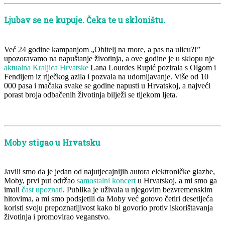
Ljubav se ne kupuje. Čeka te u skloništu.
Već 24 godine kampanjom „Obitelj na more, a pas na ulicu?!”
upozoravamo na napuštanje životinja, a ove godine je u sklopu nje
aktualna Kraljica Hrvatske
Lana Lourdes Rupić pozirala s Olgom i
Fendijem iz riječkog azila i pozvala na udomljavanje. Više od 10
000 pasa i mačaka svake se godine napusti u Hrvatskoj, a najveći
porast broja odbačenih životinja bilježi se tijekom ljeta.
Moby stigao u Hrvatsku
Javili smo da je jedan od najutjecajnijih autora elektroničke glazbe,
Moby, prvi put održao
samostalni koncert
u Hrvatskoj, a mi smo ga
imali
čast upoznati
. Publika je uživala u njegovim bezvremenskim
hitovima, a mi smo podsjetili da Moby već gotovo četiri desetljeća
koristi svoju prepoznatljivost kako bi govorio protiv iskorištavanja
životinja i promovirao veganstvo.