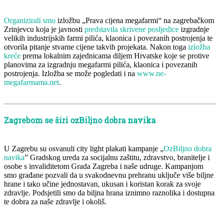
Organizirali smo
izložbu „Prava cijena megafarmi“ na zagrebačkom
Zrinjevcu koja je javnosti
predstavila skrivene posljedice
izgradnje
velikih industrijskih farmi pilića, klaonica i povezanih postrojenja te
otvorila pitanje stvarne cijene takvih projekata. Nakon toga
izložba
kreće
prema lokalnim zajednicama diljem Hrvatske koje se protive
planovima za izgradnju megafarmi pilića, klaonica i povezanih
postrojenja. Izložba se može pogledati i na
www.ne-
megafarmama.net
.
Zagrebom se širi ozBiljno dobra navika
U Zagrebu su osvanuli city light plakati kampanje „
OzBiljno dobra
navika
” Gradskog ureda za socijalnu zaštitu, zdravstvo, branitelje i
osobe s invaliditetom Grada Zagreba i naše udruge. Kampanjom
smo građane pozvali da u svakodnevnu prehranu uključe više biljne
hrane i tako učine jednostavan, ukusan i koristan korak za svoje
zdravlje. Podsjetili smo da biljna hrana iznimno raznolika i dostupna
te dobra za naše zdravlje i okoliš.