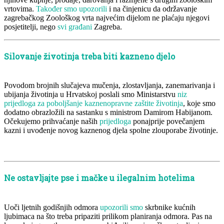
vrtovima.
Također smo upozorili
i na činjenicu da održavanje
zagrebačkog Zoološkog vrta najvećim dijelom ne plaćaju njegovi
posjetitelji, nego
svi građani
Zagreba.
Silovanje životinja treba biti kazneno djelo
Povodom brojnih slučajeva mučenja, zlostavljanja, zanemarivanja i
ubijanja životinja u Hrvatskoj poslali smo Ministarstvu
niz
prijedloga za poboljšanje kaznenopravne zaštite životinja
, koje smo
dodatno obrazložili na sastanku s ministrom Damirom Habijanom.
Očekujemo prihvaćanje naših
prijedloga
ponajprije povečanjem
kazni i uvođenje novog kaznenog djela spolne zlouporabe životinje.
Ne ostavljajte pse i mačke u ilegalnim hotelima
Uoči ljetnih godišnjih odmora
upozorili smo
skrbnike kućnih
ljubimaca na što treba pripaziti prilikom planiranja odmora. Pas na