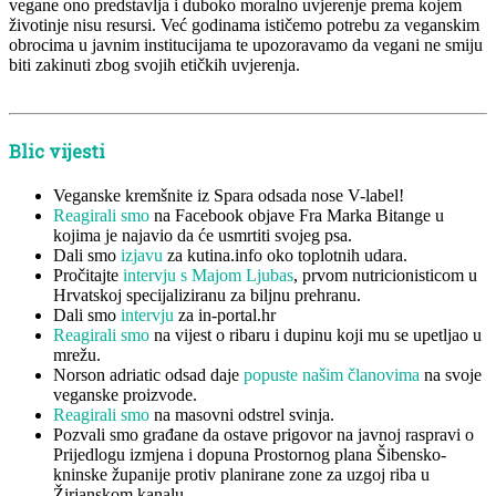
vegane ono predstavlja i duboko moralno uvjerenje prema kojem
životinje nisu resursi. Već godinama ističemo potrebu za veganskim
obrocima u javnim institucijama te upozoravamo da vegani ne smiju
biti zakinuti zbog svojih etičkih uvjerenja.
Blic vijesti
Veganske kremšnite iz Spara odsada nose V-label!
Reagirali smo
na Facebook objave Fra Marka Bitange u
kojima je najavio da će usmrtiti svojeg psa.
Dali smo
izjavu
za kutina.info oko toplotnih udara.
Pročitajte
intervju s Majom Ljubas
, prvom nutricionisticom u
Hrvatskoj specijaliziranu za biljnu prehranu.
Dali smo
intervju
za in-portal.hr
Reagirali smo
na vijest o ribaru i dupinu koji mu se upetljao u
mrežu.
Norson adriatic odsad daje
popuste našim članovima
na svoje
veganske proizvode.
Reagirali smo
na masovni odstrel svinja.
Pozvali smo građane da ostave prigovor na javnoj raspravi o
Prijedlogu izmjena i dopuna Prostornog plana Šibensko-
kninske županije protiv planirane zone za uzgoj riba u
Žirjanskom kanalu.