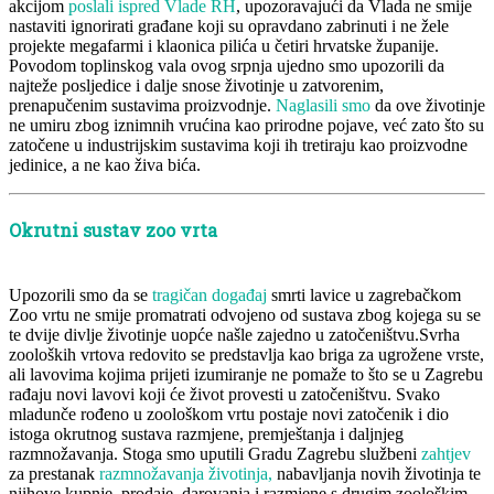
akcijom
poslali ispred Vlade RH
, upozoravajući da Vlada ne smije
nastaviti ignorirati građane koji su opravdano zabrinuti i ne žele
projekte megafarmi i klaonica pilića u četiri hrvatske županije.
Povodom toplinskog vala ovog srpnja ujedno smo upozorili da
najteže posljedice i dalje snose životinje u zatvorenim,
prenapučenim sustavima proizvodnje.
Naglasili smo
da ove životinje
ne umiru zbog iznimnih vrućina kao prirodne pojave, već zato što su
zatočene u industrijskim sustavima koji ih tretiraju kao proizvodne
jedinice, a ne kao živa bića.
Okrutni sustav zoo vrta
Upozorili smo da se
tragičan događaj
smrti lavice u zagrebačkom
Zoo vrtu ne smije promatrati odvojeno od sustava zbog kojega su se
te dvije divlje životinje uopće našle zajedno u zatočeništvu.Svrha
zooloških vrtova redovito se predstavlja kao briga za ugrožene vrste,
ali lavovima kojima prijeti izumiranje ne pomaže to što se u Zagrebu
rađaju novi lavovi koji će život provesti u zatočeništvu. Svako
mladunče rođeno u zoološkom vrtu postaje novi zatočenik i dio
istoga okrutnog sustava razmjene, premještanja i daljnjeg
razmnožavanja. Stoga smo uputili Gradu Zagrebu službeni
zahtjev
za prestanak
razmnožavanja životinja,
nabavljanja novih životinja te
njihove kupnje, prodaje, darovanja i razmjene s drugim zoološkim